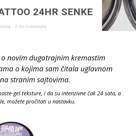
ATTOO 24HR SENKE
minka
23 Comments
 o novim dugotrajnim kremastim
kama o kojima sam čitala uglavnom
e na stranim sajtovima.
ste-gel teksture, i da su intenzivne čak 24 sata, a
e, možete pročitati u nastavku.