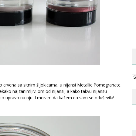
Ka
o crvena sa sitnim šljokicama, u nijansi Metallic Pomegranate.
nekako najzanimljivijom od nijansi, a kako takvu nijansu
o upravo na nju. I moram da kažem da sam se oduševila!