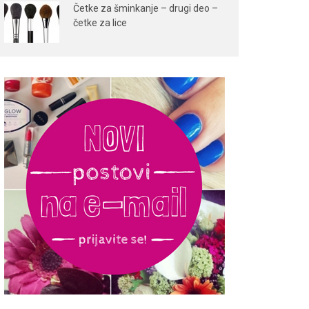
Četke za šminkanje – drugi deo –
četke za lice