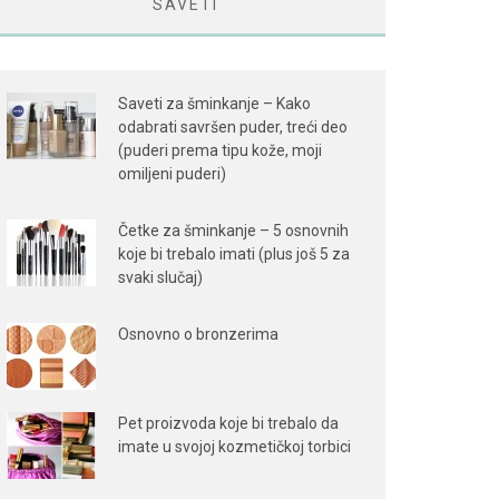
SAVETI
Saveti za šminkanje – Kako
odabrati savršen puder, treći deo
(puderi prema tipu kože, moji
omiljeni puderi)
Četke za šminkanje – 5 osnovnih
koje bi trebalo imati (plus još 5 za
svaki slučaj)
Osnovno o bronzerima
Pet proizvoda koje bi trebalo da
imate u svojoj kozmetičkoj torbici