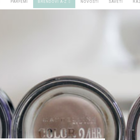
PARFEMI
BRENDOVI A-Z
NOVOSTI
SAVETI
RA