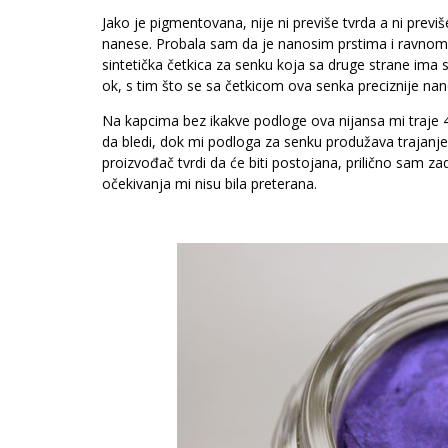
Jako je pigmentovana, nije ni previše tvrda a ni previš
nanese. Probala sam da je nanosim prstima i ravnom 
sintetička četkica za senku koja sa druge strane ima 
ok, s tim što se sa četkicom ova senka preciznije nano
Na kapcima bez ikakve podloge ova nijansa mi traje 4-
da bledi, dok mi podloga za senku produžava trajanje 
proizvođač tvrdi da će biti postojana, prilično sam z
očekivanja mi nisu bila preterana.