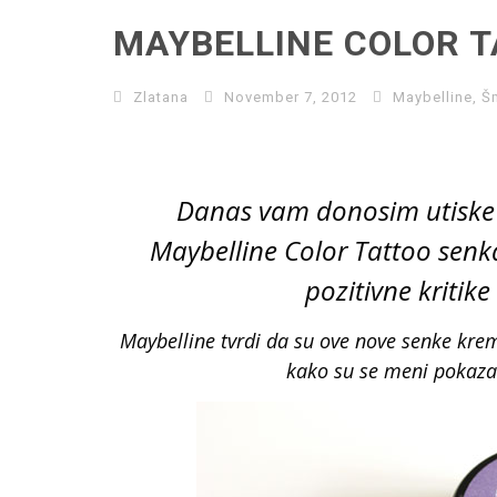
MAYBELLINE COLOR T
Zlatana
November 7, 2012
Maybelline
,
Š
Danas vam donosim utiske
Maybelline Color Tattoo sen
pozitivne kritik
Maybelline tvrdi da su ove nove senke krema
kako su se meni pokazal