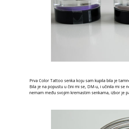
Prva Color Tattoo senka koju sam kupila bila je tamn
Bila je na popustu u čini mi se, DM-u, i učinila mi se 
nemam među svojim kremastim senkama, izbor je pa