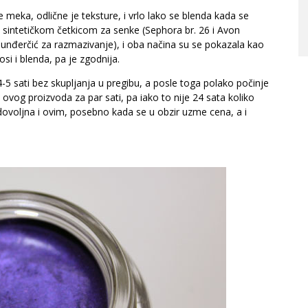
e meka, odlične je teksture, i vrlo lako se blenda kada se
sintetičkom četkicom za senke (Sephora br. 26 i Avon
sunđerčić za razmazivanje), i oba načina su se pokazala kao
si i blenda, pa je zgodnija.
5 sati bez skupljanja u pregibu, a posle toga polako počinje
ovog proizvoda za par sati, pa iako to nije 24 sata koliko
adovoljna i ovim, posebno kada se u obzir uzme cena, a i