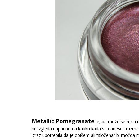
Metallic Pomegranate
je, pa može se reći i 
ne izgleda napadno na kapku kada se nanese i razmaže
izraz upotrebila da je opišem ali “složena” bi možda 