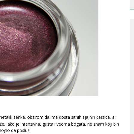
metalik senka, obzirom da ima dosta sitnih sjajnih čestica, ali
, iako je intenzivna, gusta i veoma bogata, ne znam koji bih
moglo da posluži.