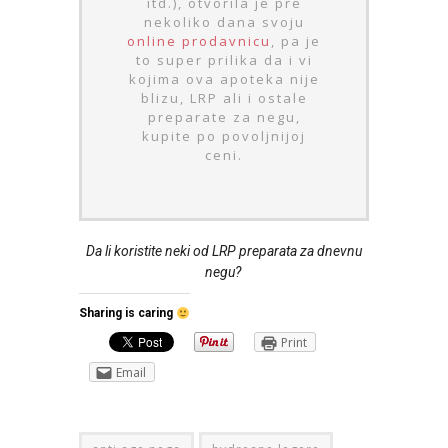
itd.), otvorila je pre
nekoliko dana svoju
online prodavnicu
, pa je
to super prilika da i vi
kojima ova apoteka nije
blizu, LRP ali i ostale
preparate za negu,
kupite po povoljnijoj
ceni.
Da li koristite neki od LRP preparata za dnevnu
negu?
Sharing is caring
Print
Email