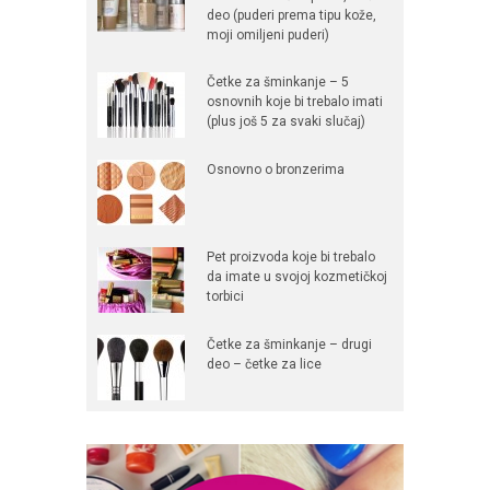
deo (puderi prema tipu kože,
moji omiljeni puderi)
Četke za šminkanje – 5
osnovnih koje bi trebalo imati
(plus još 5 za svaki slučaj)
Osnovno o bronzerima
Pet proizvoda koje bi trebalo
da imate u svojoj kozmetičkoj
torbici
Četke za šminkanje – drugi
deo – četke za lice