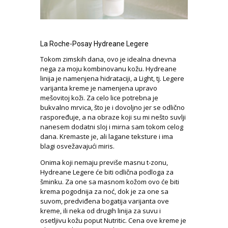
La Roche-Posay Hydreane Legere
Tokom zimskih dana, ovo je idealna dnevna
nega za moju kombinovanu kožu. Hydreane
linija je namenjena hidrataciji, a Light, tj. Legere
varijanta kreme je namenjena upravo
mešovitoj koži. Za celo lice potrebna je
bukvalno mrvica, što je i dovoljno jer se odlično
raspoređuje, a na obraze koji su mi nešto suvlji
nanesem dodatni sloj i mirna sam tokom celog
dana. Kremaste je, ali lagane teksture i ima
blagi osvežavajući miris.
Onima koji nemaju previše masnu t-zonu,
Hydreane Legere će biti odlična podloga za
šminku. Za one sa masnom kožom ovo će biti
krema pogodnija za noć, dok je za one sa
suvom, predviđena bogatija varijanta ove
kreme, ili neka od drugih linija za suvu i
osetljivu kožu poput Nutritic. Cena ove kreme je