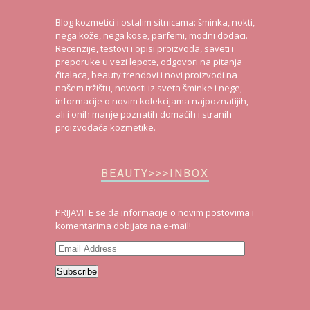
Blog kozmetici i ostalim sitnicama: šminka, nokti,
nega kože, nega kose, parfemi, modni dodaci.
Recenzije, testovi i opisi proizvoda, saveti i
preporuke u vezi lepote, odgovori na pitanja
čitalaca, beauty trendovi i novi proizvodi na
našem tržištu, novosti iz sveta šminke i nege,
informacije o novim kolekcijama najpoznatijih,
ali i onih manje poznatih domaćih i stranih
proizvođača kozmetike.
BEAUTY>>>INBOX
PRIJAVITE se da informacije o novim postovima i
komentarima dobijate na e-mail!
Email
Address
Subscribe