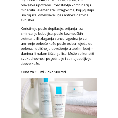
olakšava upotrebu. Predstavlja kombinaciju
minerala i elemenata u tragovima, koji joj daju
umirujuća, omekšavajuća i antioksidativna
svojstva.
Koristim je posle depilacije, brijanja i za
smirivanje bubuljica, posle kozmetičkih
tretmana ili izlaganja suncu, zgodna je za
umirenje bebeće kože posle osipa i ojeda od
pelena, i odlično je osveženje u toplim, letnjim
danima ili nakon čišćenja lica. Može se koristiti
svakodnevno, i pogodna je i za najosetljivije
tipove kože.
Cena za 150ml – oko 900 rsd.