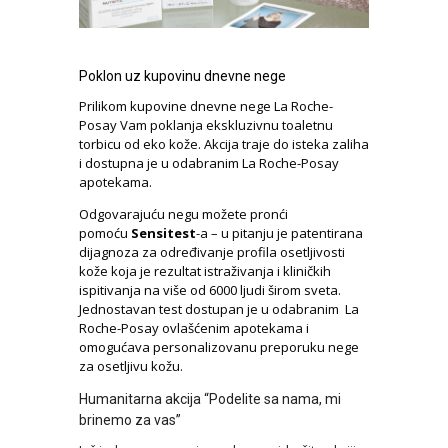
Poklon uz kupovinu dnevne nege
Prilikom kupovine dnevne nege La Roche-
Posay Vam poklanja ekskluzivnu toaletnu
torbicu od eko kože. Akcija traje do isteka zaliha
i dostupna je u odabranim La Roche-Posay
apotekama.
Odgovarajuću negu možete pronći
pomoću
Sensitest
-a – u pitanju je patentirana
dijagnoza za određivanje profila osetljivosti
kože koja je rezultat istraživanja i kliničkih
ispitivanja na više od 6000 ljudi širom sveta.
Jednostavan test dostupan je u odabranim La
Roche-Posay ovlašćenim apotekama i
omogućava personalizovanu preporuku nege
za osetljivu kožu.
Humanitarna akcija “Podelite sa nama, mi
brinemo za vas”