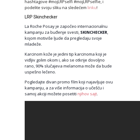
hashtagove #mojLRPselfi #mojLRPselfie, i
podelite svoju sliku na sledećem
linku
!
LRP Skinchecker
La Roche Posay je započeo internacionalnu
kampanju za buđenje svesti,
SKINCHECKER
,
kojom motiviše ljude da pregledaju svoje
mladeže.
Karcinom kože je jedini tip karcinoma koji je
vidljiv golim okom i, ako se otkrije dovoljno
rano, 90% slučajeva melanoma može da bude
uspešno lečeno.
Pogledajte divan promo film koji najavljuje ovu
kampanju, a za više informacija o učešću i
samoj akciji možete posetiti
njihov sajt
.