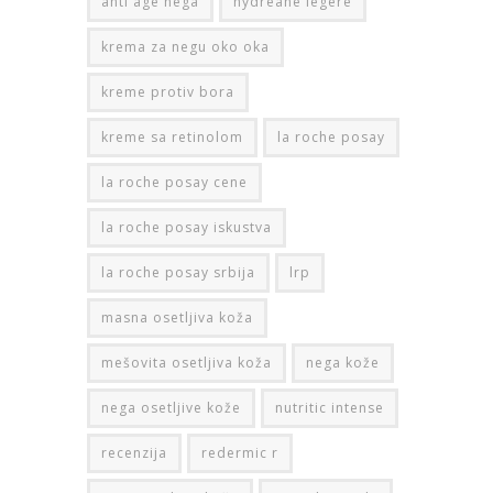
anti age nega
hydreane legere
krema za negu oko oka
kreme protiv bora
kreme sa retinolom
la roche posay
la roche posay cene
la roche posay iskustva
la roche posay srbija
lrp
masna osetljiva koža
mešovita osetljiva koža
nega kože
nega osetljive kože
nutritic intense
recenzija
redermic r