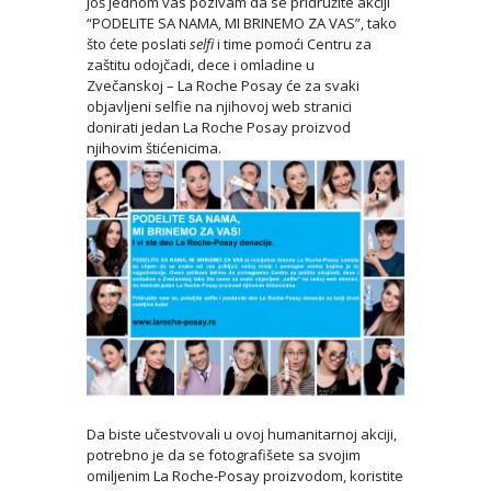
Još jednom vas pozivam da se pridružite akciji
“PODELITE SA NAMA, MI BRINEMO ZA VAS”, tako
što ćete poslati
selfi
i time pomoći Centru za
zaštitu odojčadi, dece i omladine u
Zvečanskoj – La Roche Posay će za svaki
objavljeni selfie na njihovoj web stranici
donirati jedan La Roche Posay proizvod
njihovim štićenicima.
Da biste učestvovali u ovoj humanitarnoj akciji,
potrebno je da se fotografišete sa svojim
omiljenim La Roche-Posay proizvodom, koristite