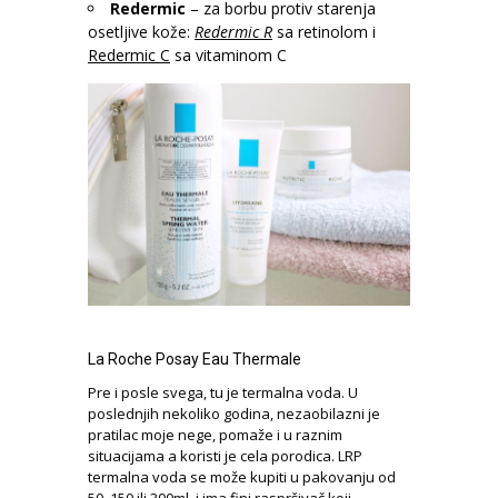
Redermic
– za borbu protiv starenja
osetljive kože:
Redermic R
sa retinolom i
Redermic C
sa vitaminom C
La Roche Posay Eau Thermale
Pre i posle svega, tu je termalna voda. U
poslednjih nekoliko godina, nezaobilazni je
pratilac moje nege, pomaže i u raznim
situacijama a koristi je cela porodica. LRP
termalna voda se može kupiti u pakovanju od
50, 150 ili 300ml, i ima fini raspršivač koji