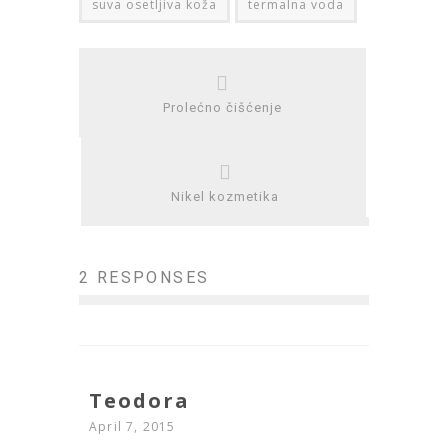
suva osetljiva koža
termalna voda
Prolećno čišćenje
Nikel kozmetika
2 RESPONSES
Teodora
April 7, 2015