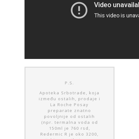
P.S.
Apoteka Srbotrade, koja
između ostalih, prodaje i
La Roche Posay
preparate znatno
povoljnije od ostalih
(npr. termalna voda od
150ml je 760 rsd,
Redermic R je oko 3200,