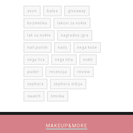
avon
balea
giveaway
kozmetika
lakovi za nokte
lak za nokte
nagradna igra
nail polish
nails
nega kože
nega lica
nega tela
nokti
puder
recenzija
review
sephora
sephora srbija
swatch
šminka
MAKEUP&MORE