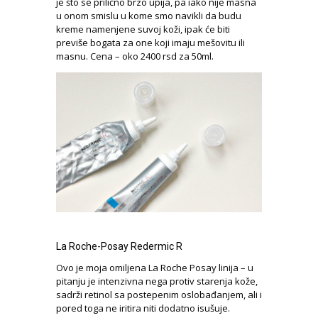
je što se prilično brzo upija, pa iako nije masna
u onom smislu u kome smo navikli da budu
kreme namenjene suvoj koži, ipak će biti
previše bogata za one koji imaju mešovitu ili
masnu. Cena – oko 2400 rsd za 50ml.
La Roche-Posay Redermic R
Ovo je moja omiljena La Roche Posay linija – u
pitanju je intenzivna nega protiv starenja kože,
sadrži retinol sa postepenim oslobađanjem, ali i
pored toga ne iritira niti dodatno isušuje.