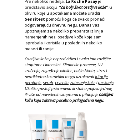
Pre nekoliko nedelja,
La Roche Posay
je
predstavio akciju
“Za bolji život osetljive kože”
, u
okviru koje u apotekama možete uraditi
Sensitest
pomoću koga će svako pronaći
odgovarajuću dnevnu negu. Danas vas
upoznajem sa nekoliko preparata iz linija
namenjenih nezi osetljive kože koje sam
isprobala i koristila u poslednjih nekoliko
meseci ili ranije.
Osetljiva koža je nepredvidiva i svaka ima različite
simptome i intenzitet. Klimatske promene, UV
zračenja, zagađenje okoline, način života, stres i
neprikladna kozmetika mogu uzrokovati
iritacije
,
perutanje
,
svrab
,
crvenilo
,
zatezanje kože
i
peckanje
.
Ukoliko postoji privremena ili stalna pojava jednog
ili više od navedenih simptoma u pitanju je
osetljiva
koža koja zahteva posebno prilagođenu negu
.