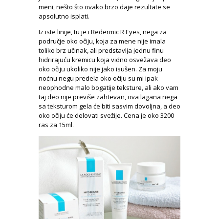
meni, nešto što ovako brzo daje rezultate se
apsolutno isplati.
Iz iste linije, tu je i Redermic R Eyes, nega za
područje oko očiju, koja za mene nije imala
toliko brz učinak, ali predstavlja jednu finu
hidrirajuću kremicu koja vidno osvežava deo
oko očiju ukoliko nije jako isušen. Za moju
noćnu negu predela oko očiju su mi ipak
neophodne malo bogatije teksture, ali ako vam
taj deo nije previše zahtevan, ova lagana nega
sa teksturom gela će biti sasvim dovoljna, a deo
oko očiju će delovati svežije. Cena je oko 3200
ras za 15ml.