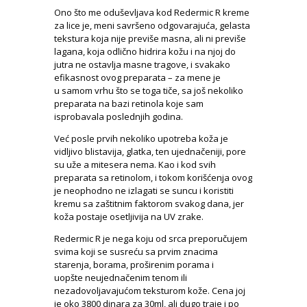
Ono što me oduševljava kod Redermic R kreme
za lice je, meni savršeno odgovarajuća, gelasta
tekstura koja nije previše masna, ali ni previše
lagana, koja odlično hidrira kožu i na njoj do
jutra ne ostavlja masne tragove, i svakako
efikasnost ovog preparata – za mene je
u samom vrhu što se toga tiče, sa još nekoliko
preparata na bazi retinola koje sam
isprobavala poslednjih godina.
Već posle prvih nekoliko upotreba koža je
vidljivo blistavija, glatka, ten ujednačeniji, pore
su uže a mitesera nema. Kao i kod svih
preparata sa retinolom, i tokom korišćenja ovog
je neophodno ne izlagati se suncu i koristiti
kremu sa zaštitnim faktorom svakog dana, jer
koža postaje osetljivija na UV zrake.
Redermic R je nega koju od srca preporučujem
svima koji se susreću sa prvim znacima
starenja, borama, proširenim porama i
uopšte neujednačenim tenom ili
nezadovoljavajućom teksturom kože. Cena joj
je oko 3800 dinara za 30ml, ali dugo traje i po