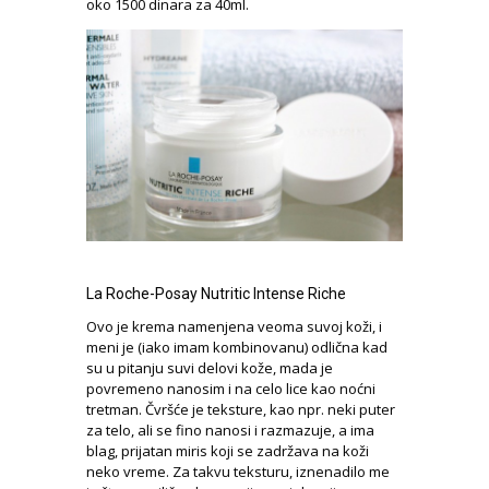
oko 1500 dinara za 40ml.
La Roche-Posay Nutritic Intense Riche
Ovo je krema namenjena veoma suvoj koži, i
meni je (iako imam kombinovanu) odlična kad
su u pitanju suvi delovi kože, mada je
povremeno nanosim i na celo lice kao noćni
tretman. Čvršće je teksture, kao npr. neki puter
za telo, ali se fino nanosi i razmazuje, a ima
blag, prijatan miris koji se zadržava na koži
neko vreme. Za takvu teksturu, iznenadilo me