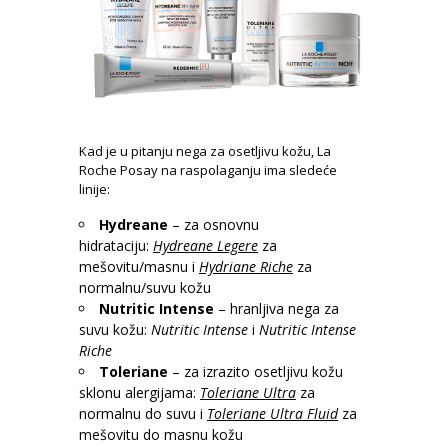
Kad je u pitanju nega za osetljivu kožu, La
Roche Posay na raspolaganju ima sledeće
linije:
Hydreane
– za osnovnu
hidrataciju:
Hydreane Legere
za
mešovitu/masnu i
Hydriane Riche
za
normalnu/suvu kožu
Nutritic Intense
– hranljiva nega za
suvu kožu:
Nutritic Intense
i
Nutritic Intense
Riche
Toleriane
– za izrazito osetljivu kožu
sklonu alergijama:
Toleriane Ultra
za
normalnu do suvu i
Toleriane Ultra Fluid
za
mešovitu do masnu kožu