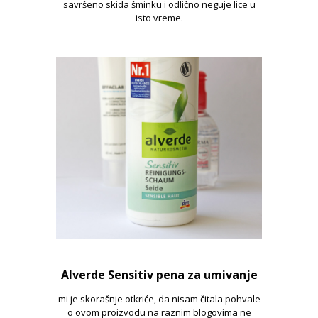
savršeno skida šminku i odlično neguje lice u
isto vreme.
Alverde Sensitiv pena za umivanje
mi je skorašnje otkriće, da nisam čitala pohvale
o ovom proizvodu na raznim blogovima ne