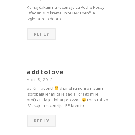
Komaj čakam na recenzijo La Roche Posay
Effaclar Duo kreme! In te H&M senčila
izgleda zelo dobro…
REPLY
addtolove
April 5, 2012
odlični favoriti!
chanel rumenilo nisam ni
isprobala jer mi ga je žao ali drago mi je
pročitati da je dobar proizvod
i nestrpljivo
iščekujem recenziju LRP kremice
REPLY