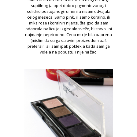
suptilnog (a opet dobro pigmentovanog i
solidno postojanog) rumenila nisam odvajala
celog meseca. Samo pink, ili samo koralno, ili
miks roze i koralnih nijansi, šta god da sam
odabrala na licu je izgledalo sveže, blistavo i ni
najmanje neprirodno. Cena mu je bila paprena
(mislim da su ga sa ovim proizvodom baš
preterali), ali sam ipak poklekla kada sam ga
videla na popustu. I nije mi žao.