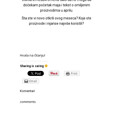
dočekam početak maja i tekst o omiljenim
proizvodima u aprilu.
Šta ste vi novo otkrili ovog meseca? Koje ste
proizvode i nijanse najviše koristili?
Hvala na čitanju!
Sharing is caring
Print
Email
Komentari
comments