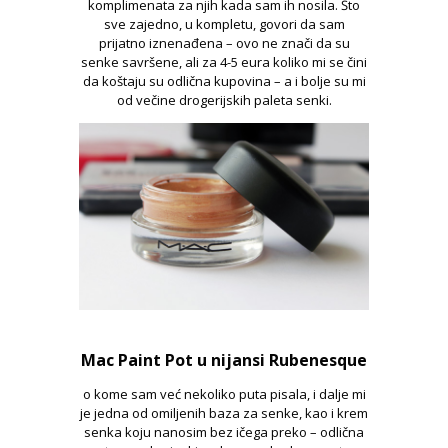
komplimenata za njih kada sam ih nosila. Što
sve zajedno, u kompletu, govori da sam
prijatno iznenađena – ovo ne znači da su
senke savršene, ali za 4-5 eura koliko mi se čini
da koštaju su odlična kupovina – a i bolje su mi
od večine drogerijskih paleta senki.
Mac Paint Pot u nijansi Rubenesque
o kome sam već nekoliko puta pisala, i dalje mi
je jedna od omiljenih baza za senke, kao i krem
senka koju nanosim bez ičega preko – odlična