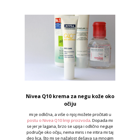
Nivea Q10 krema za negu kože oko
očiju
mi je odlična, a više o njoj možete pročitati u
postu o Nivea Q10 liniji proizvoda
. Dopada mi
se jer je lagana, brzo se upija i odlično neguje
područje oko očiju, nema miris i ne iritira mi taj
deo lica, što mi se nažalost dešava sa mnogim