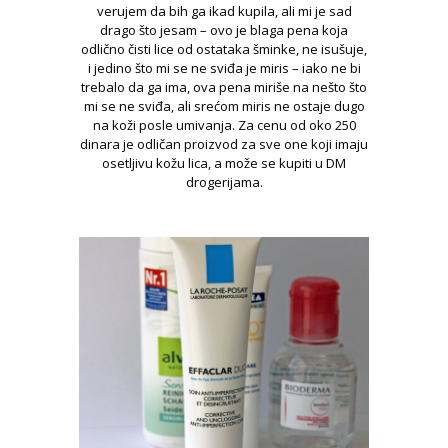
verujem da bih ga ikad kupila, ali mi je sad
drago što jesam – ovo je blaga pena koja
odlično čisti lice od ostataka šminke, ne isušuje,
i jedino što mi se ne sviđa je miris – iako ne bi
trebalo da ga ima, ova pena miriše na nešto što
mi se ne sviđa, ali srećom miris ne ostaje dugo
na koži posle umivanja. Za cenu od oko 250
dinara je odličan proizvod za sve one koji imaju
osetljivu kožu lica, a može se kupiti u DM
drogerijama.