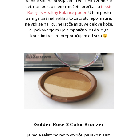
veoma sklone prosijavanju već neko vreme, a
detaljan post o njemu možete pročitati u
tekstu
Bourjois Healthy Balance puder
. U tom postu
sam ga baš nahvalila, i to zato što lepo matira,
ne vidi se na licu, ne ističe mi suve delove kože,
a i pakovanje mu je simpatično. A i dalje ga
koristim i volim i preporučujem od srca
Golden Rose 3 Color Bronzer
je moje relativno novo otkriće, pa iako nisam