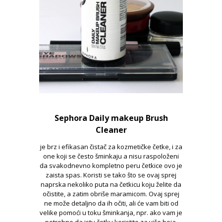
Sephora Daily makeup Brush
Cleaner
je brz i efikasan čistač za kozmetičke četke, i za
one koji se često šminkaju a nisu raspoloženi
da svakodnevno kompletno peru četkice ovo je
zaista spas. Koristi se tako što se ovaj sprej
naprska nekoliko puta na četkicu koju želite da
očistite, a zatim obriše maramicom. Ovaj sprej
ne može detaljno da ih očiti, ali će vam biti od
velike pomoći u toku šminkanja, npr. ako vam je