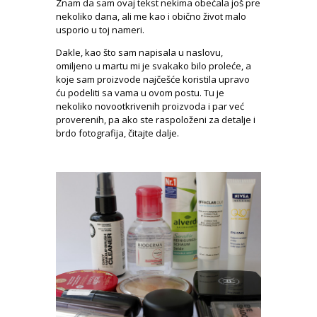
Znam da sam ovaj tekst nekima obećala još pre
nekoliko dana, ali me kao i obično život malo
usporio u toj nameri.
Dakle, kao što sam napisala u naslovu,
omiljeno u martu mi je svakako bilo proleće, a
koje sam proizvode najčešće koristila upravo
ću podeliti sa vama u ovom postu. Tu je
nekoliko novootkrivenih proizvoda i par već
proverenih, pa ako ste raspoloženi za detalje i
brdo fotografija, čitajte dalje.