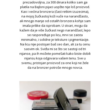
prezadovoljna, za 300 dinara koliko sam ga
platila na Bajloni pijaci uopšte nije loš proizvod.
Kao i većina bronzera (čast retkim izuzecima),
na mojoj žućkastoj koži vuče na narandžasto,
ali mnogo manje od ostalih bronzera kohje sam
imala prilike da isprobam. U stvari, mogu da
kažem da je više žućkast nego narandžast, lepo
se raspoređuje po licu, mrvi se zaista
minimalno, i solidne je teksture i pigmentacije.
Na licu nije postojan baš ceo dan, ali za tu cenu
sasvim ok. Sviđa mi se što se sastoji od tri
nijanse, pa ih možete pomešati kako biste dobili
nijansu koja odgovara vašem tenu. Sve u
svemu, pristojan proizvod za one koji ne žele
da na bronzer potroše mnogo novca.