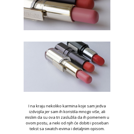
I na kraju nekoliko karmina koje sam jedva
izdvojila jer sam ih koristila mnogo više, ali
mislim da su ova tri zaslužila da ih pomenem u
ovom postu, a neki od njih će dobiti i poseban
tekst sa swatch-evima i detaljnim opisom.