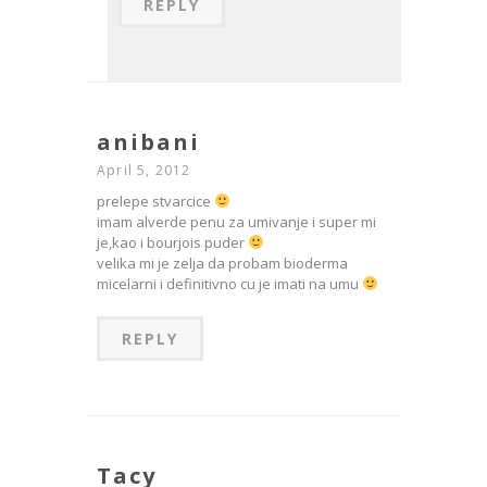
REPLY
anibani
April 5, 2012
prelepe stvarcice
imam alverde penu za umivanje i super mi
je,kao i bourjois puder
velika mi je zelja da probam bioderma
micelarni i definitivno cu je imati na umu
REPLY
Tacy