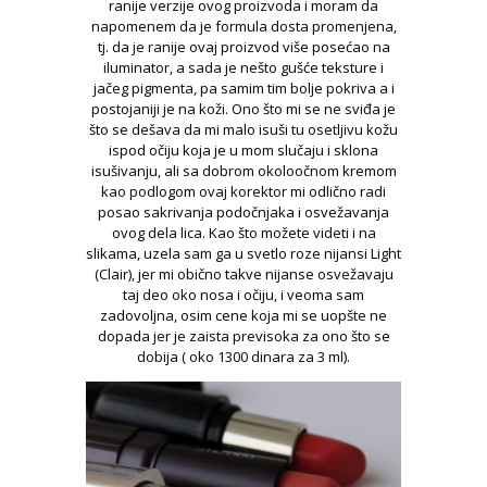
ranije verzije ovog proizvoda i moram da
napomenem da je formula dosta promenjena,
tj. da je ranije ovaj proizvod više posećao na
iluminator, a sada je nešto gušće teksture i
jačeg pigmenta, pa samim tim bolje pokriva a i
postojaniji je na koži. Ono što mi se ne sviđa je
što se dešava da mi malo isuši tu osetljivu kožu
ispod očiju koja je u mom slučaju i sklona
isušivanju, ali sa dobrom okoloočnom kremom
kao podlogom ovaj korektor mi odlično radi
posao sakrivanja podočnjaka i osvežavanja
ovog dela lica. Kao što možete videti i na
slikama, uzela sam ga u svetlo roze nijansi Light
(Clair), jer mi obično takve nijanse osvežavaju
taj deo oko nosa i očiju, i veoma sam
zadovoljna, osim cene koja mi se uopšte ne
dopada jer je zaista previsoka za ono što se
dobija ( oko 1300 dinara za 3 ml).