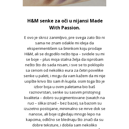
H&M senke za oči u nijansi Made
With Passion.
E ovo je skroz zanimljivo, pre svega zato što ni
sama ne znam odakle mi ideja da
eksperimentišem sa šminkom koju prodaje
H&M, ali se dogodilo nešto tipa – svidele su mi
se boje – plus moja stalna želja da isprobam
nešto što do sada nisam, i sve se to poklopilo
sa cenom od nekoliko eura za četiri povelike
senke u paleti, i mogu da vam kažem da mi nije
uopšte krivo što sam ih kupila. osim toga što je
izbor boja u ovim paletama bio baš
raznovrstan, senke su sasvim pristojnog
kvaliteta – dobro su pigmentovane (swatch na
ruci – slika iznad – bez baze), sa bazom su
izuzetno postojane, minimalno se mrve dok se
nanose, ali boje izgledaju mnogo lepo na
kapcima, odlično se blednaju što znači da su
dobre teksture, i dobila sam nekoliko