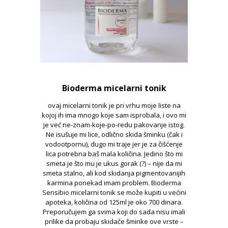
Bioderma micelarni tonik
ovaj micelarni tonik je pri vrhu moje liste na
kojoj ih ima mnogo koje sam isprobala, i ovo mi
je već ne-znam-koje-po-redu pakovanje istog.
Ne isušuje mi lice, odlično skida šminku (čak i
vodootpornu), dugo mi traje jer je za čišćenje
lica potrebna baš mala količina. Jedino što mi
smeta je što mu je ukus gorak (?) – nije da mi
smeta stalno, ali kod skidanja pigmentovanijih
karmina ponekad imam problem. Bioderma
Sensibio micelarni tonik se može kupiti u većini
apoteka, količina od 125ml je oko 700 dinara.
Preporučujem ga svima koji do sada nisu imali
prilike da probaju skidače šminke ove vrste –