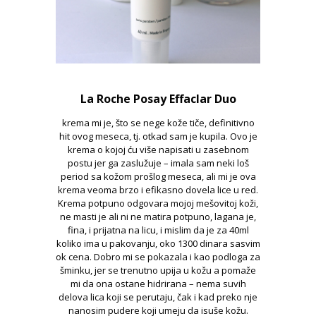
La Roche Posay Effaclar Duo
krema mi je, što se nege kože tiče, definitivno
hit ovog meseca, tj. otkad sam je kupila. Ovo je
krema o kojoj ću više napisati u zasebnom
postu jer ga zaslužuje – imala sam neki loš
period sa kožom prošlog meseca, ali mi je ova
krema veoma brzo i efikasno dovela lice u red.
Krema potpuno odgovara mojoj mešovitoj koži,
ne masti je ali ni ne matira potpuno, lagana je,
fina, i prijatna na licu, i mislim da je za 40ml
koliko ima u pakovanju, oko 1300 dinara sasvim
ok cena. Dobro mi se pokazala i kao podloga za
šminku, jer se trenutno upija u kožu a pomaže
mi da ona ostane hidrirana – nema suvih
delova lica koji se perutaju, čak i kad preko nje
nanosim pudere koji umeju da isuše kožu.