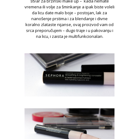
stvar za brzinski make up – kada nemate
vremena ili volje za šminkanje a ipak biste voleli
da licu date malo boje – postojan, lak za
nanošenje prstima i za blendanje i divne
koralno zlataste nijanse, ovaj proizvod vam od
srca preporučujem – dugo traje i u pakovanju i
na licu, i zaista je multifunkcionalan.