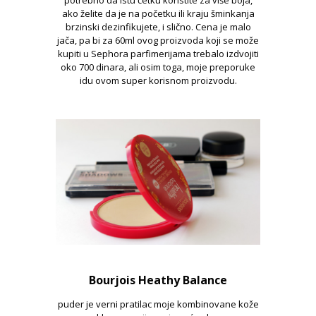
potrebno da istu četku koristite za više boja,
ako želite da je na početku ili kraju šminkanja
brzinski dezinfikujete, i slično. Cena je malo
jača, pa bi za 60ml ovog proizvoda koji se može
kupiti u Sephora parfimerijama trebalo izdvojiti
oko 700 dinara, ali osim toga, moje preporuke
idu ovom super korisnom proizvodu.
Bourjois Heathy Balance
puder je verni pratilac moje kombinovane kože