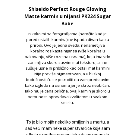
Shiseido Perfect Rouge Glowing
Matte karmin u nijansi PK224 Sugar
Babe
nikako mi na fotografijama (naročito kad je
pored ostalih karmina) ne ispada divan kao u
prirodi. Ovo je jedna svetla, nenametljiva
koralno rozikasta nijansa (više koralna u
pakovanju, više roze na usnama), koja ima vrlo
zanimljivu skoro sasvim mat teksturu, ali ne
isušuje usne ni približno kao ostali mat karmini.
Nije previše pigmentovan, a u bliskoj
budućnosti ću se potruditi da vam predstavim
kako izgleda na usnama jer je skroz neobičan.
Iako mu je cena prilična, ovaj karmin je skoro u
potpunosti opravdava kvalitetom u svakom
smislu.
To je bilo mojih nekoliko omiljenih u martu, a
sad već imam neke super stvarčice koje sam
otkrila u međuvremenu tako da ne mogu da