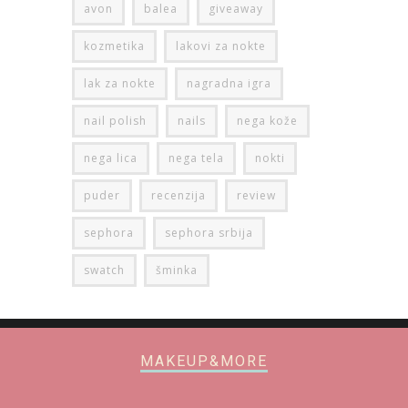
avon
balea
giveaway
kozmetika
lakovi za nokte
lak za nokte
nagradna igra
nail polish
nails
nega kože
nega lica
nega tela
nokti
puder
recenzija
review
sephora
sephora srbija
swatch
šminka
MAKEUP&MORE