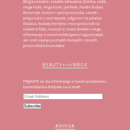
Blog kozmetici i ostalim sitnicama: šminka, nokti,
nega kože, nega kose, parfemi, modni dodaci.
Recenzije, testovi i opisi proizvoda, saveti i
preporuke u vezi lepote, odgovori na pitanja
čitalaca, beauty trendovi i novi proizvodi na
našem tržištu, novosti iz sveta šminke i nege,
informacije o novim kolekcijama najpoznatijih,
ali i onih manje poznatih domaćih i stranih
proizvođača kozmetike.
BEAUTY>>>INBOX
PRIJAVITE se da informacije o novim postovima i
komentarima dobijate na e-mail!
Email
Address
Subscribe
ARHIVA