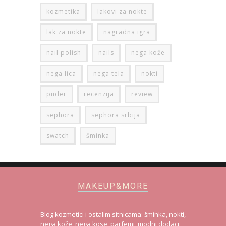
kozmetika
lakovi za nokte
lak za nokte
nagradna igra
nail polish
nails
nega kože
nega lica
nega tela
nokti
puder
recenzija
review
sephora
sephora srbija
swatch
šminka
MAKEUP&MORE
Blog kozmetici i ostalim sitnicama: šminka, nokti,
nega kože, nega kose, parfemi, modni dodaci.