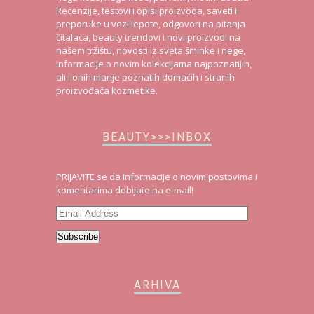
Recenzije, testovi i opisi proizvoda, saveti i
preporuke u vezi lepote, odgovori na pitanja
čitalaca, beauty trendovi i novi proizvodi na
našem tržištu, novosti iz sveta šminke i nege,
informacije o novim kolekcijama najpoznatijih,
ali i onih manje poznatih domaćih i stranih
proizvođača kozmetike.
BEAUTY>>>INBOX
PRIJAVITE se da informacije o novim postovima i
komentarima dobijate na e-mail!
Email
Address
Subscribe
ARHIVA