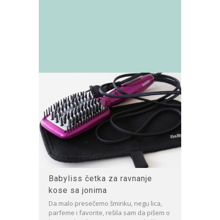
Babyliss četka za ravnanje
kose sa jonima
Da malo presečemo šminku, negu lica,
parfeme i favorite, rešila sam da pišem o