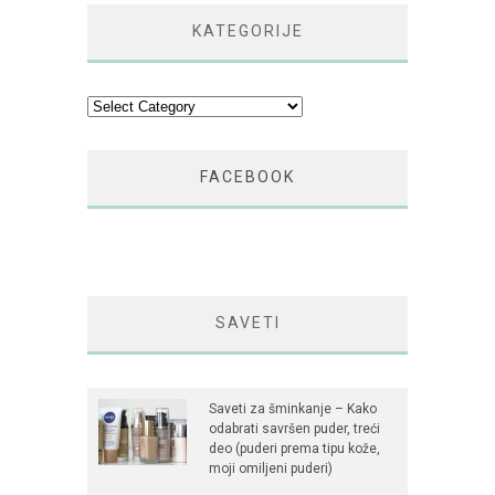
KATEGORIJE
Kategorije
FACEBOOK
SAVETI
Saveti za šminkanje – Kako
odabrati savršen puder, treći
deo (puderi prema tipu kože,
moji omiljeni puderi)