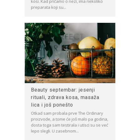
kosi. Kad pričamo o nezi, ima nekoliko
preparata koji su...
Beauty septembar: jesenji
rituali, zdrava kosa, masaža
lica i još ponešto
Otkad sam probala prve The Ordinary
proizvode, a tome će još malo pa godina,
dosta toga sam testirala i utisci su se već
lepo slegli. U zasebnom...