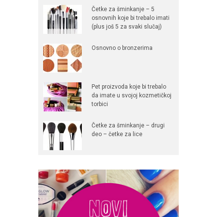
Četke za šminkanje – 5
osnovnih koje bi trebalo imati
(plus još 5 za svaki slučaj)
Osnovno o bronzerima
Pet proizvoda koje bi trebalo
da imate u svojoj kozmetičkoj
torbici
Četke za šminkanje – drugi
deo – četke za lice