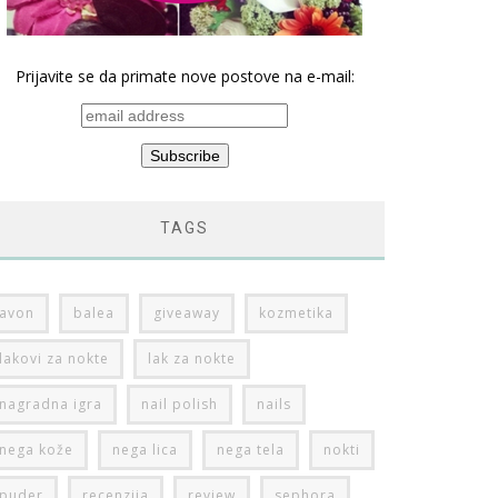
Prijavite se da primate nove postove na e-mail:
TAGS
avon
balea
giveaway
kozmetika
lakovi za nokte
lak za nokte
nagradna igra
nail polish
nails
nega kože
nega lica
nega tela
nokti
puder
recenzija
review
sephora