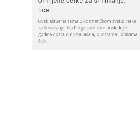
Omiljene četke za šminkanje:
lice
Uvek aktuelna tema u kozmetičkom svetu: četke
za šminkanje. Na blogu sam vam poslednjih
godina dosta o njima pisala, o vrstama i oblicima
četki,...