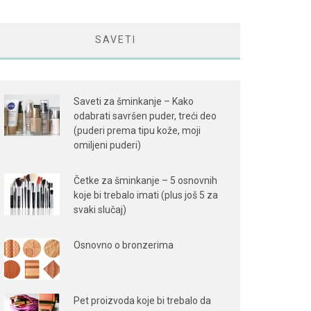
SAVETI
Saveti za šminkanje – Kako
odabrati savršen puder, treći deo
(puderi prema tipu kože, moji
omiljeni puderi)
Četke za šminkanje – 5 osnovnih
koje bi trebalo imati (plus još 5 za
svaki slučaj)
Osnovno o bronzerima
Pet proizvoda koje bi trebalo da