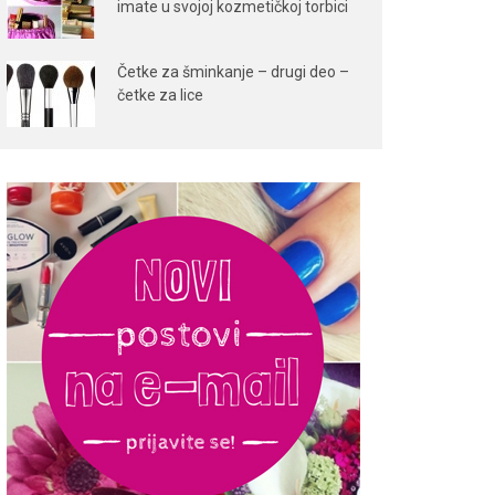
imate u svojoj kozmetičkoj torbici
Četke za šminkanje – drugi deo –
četke za lice