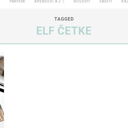
PARFEMI
BRENDOVI A-Z
NOVOSTI
SAVETI
RA
TAGGED
ELF ČETKE