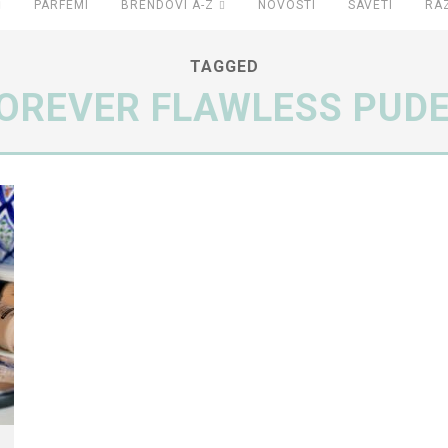
PARFEMI
BRENDOVI A-Z
NOVOSTI
SAVETI
RA
TAGGED
OREVER FLAWLESS PUD