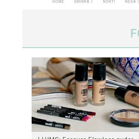
HOME
ŠMINKA
NOKTI
NEGA
F