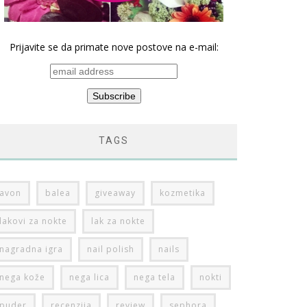
Prijavite se da primate nove postove na e-mail:
TAGS
avon
balea
giveaway
kozmetika
lakovi za nokte
lak za nokte
nagradna igra
nail polish
nails
nega kože
nega lica
nega tela
nokti
puder
recenzija
review
sephora