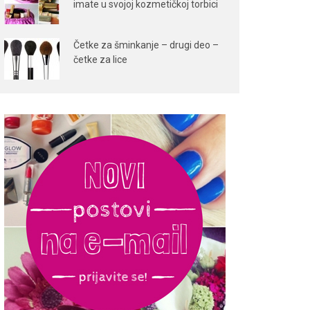
imate u svojoj kozmetičkoj torbici
Četke za šminkanje – drugi deo –
četke za lice