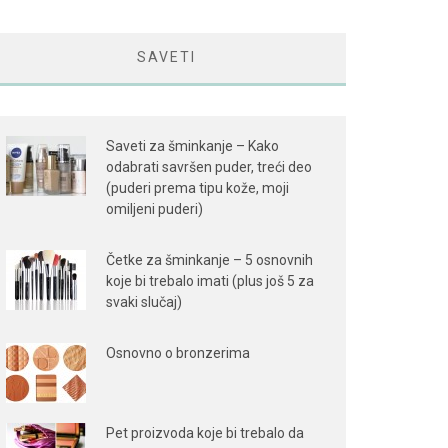
SAVETI
Saveti za šminkanje – Kako
odabrati savršen puder, treći deo
(puderi prema tipu kože, moji
omiljeni puderi)
Četke za šminkanje – 5 osnovnih
koje bi trebalo imati (plus još 5 za
svaki slučaj)
Osnovno o bronzerima
Pet proizvoda koje bi trebalo da