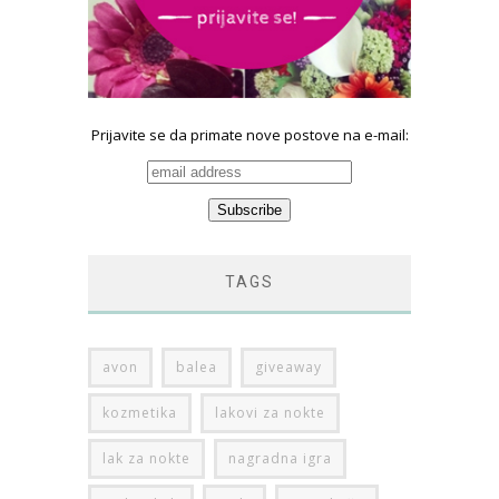
Prijavite se da primate nove postove na e-mail:
TAGS
avon
balea
giveaway
kozmetika
lakovi za nokte
lak za nokte
nagradna igra