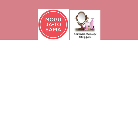
O blogu
O meni
Linkovi
Vaše recenzije