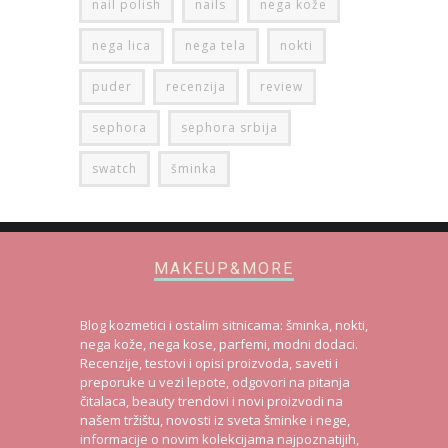
nail polish
nails
nega kože
nega lica
nega tela
nokti
puder
recenzija
review
sephora
sephora srbija
swatch
šminka
MAKEUP&MORE
Blog kozmetici i ostalim sitnicama: šminka, nokti,
nega kože, nega kose, parfemi, modni dodaci.
Recenzije, testovi i opisi proizvoda, saveti i
preporuke u vezi lepote, odgovori na pitanja
čitalaca, beauty trendovi i novi proizvodi na
našem tržištu, novosti iz sveta šminke i nege,
informacije o novim kolekcijama najpoznatijih,