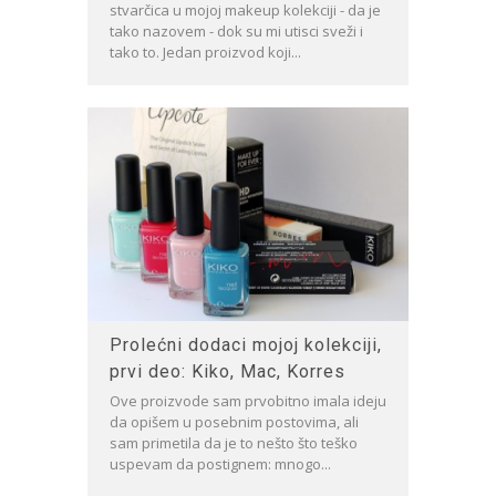
stvarčica u mojoj makeup kolekciji - da je
tako nazovem - dok su mi utisci sveži i
tako to. Jedan proizvod koji...
Prolećni dodaci mojoj kolekciji,
prvi deo: Kiko, Mac, Korres
Ove proizvode sam prvobitno imala ideju
da opišem u posebnim postovima, ali
sam primetila da je to nešto što teško
uspevam da postignem: mnogo...