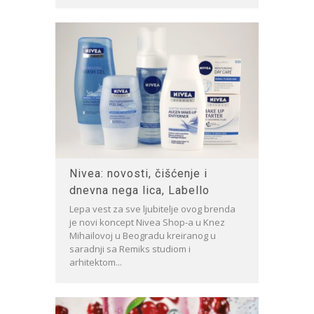
Nivea: novosti, čišćenje i
dnevna nega lica, Labello
Lepa vest za sve ljubitelje ovog brenda
je novi koncept Nivea Shop-a u Knez
Mihailovoj u Beogradu kreiranog u
saradnji sa Remiks studiom i
arhitektom...