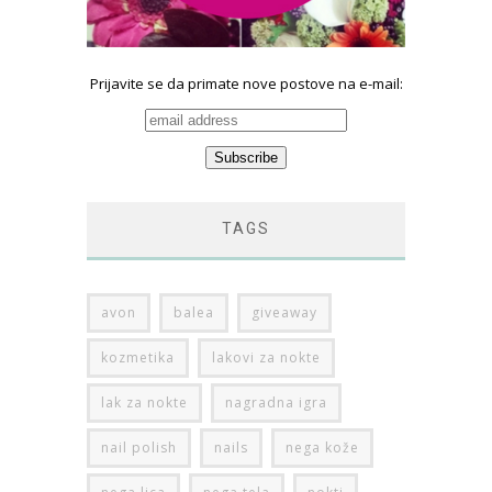
Prijavite se da primate nove postove na e-mail:
TAGS
avon
balea
giveaway
kozmetika
lakovi za nokte
lak za nokte
nagradna igra
nail polish
nails
nega kože