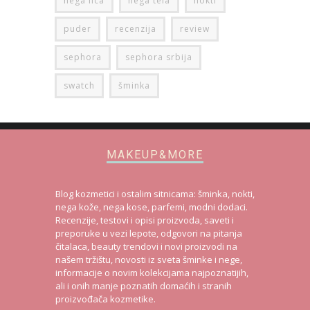
nega lica
nega tela
nokti
puder
recenzija
review
sephora
sephora srbija
swatch
šminka
MAKEUP&MORE
Blog kozmetici i ostalim sitnicama: šminka, nokti,
nega kože, nega kose, parfemi, modni dodaci.
Recenzije, testovi i opisi proizvoda, saveti i
preporuke u vezi lepote, odgovori na pitanja
čitalaca, beauty trendovi i novi proizvodi na
našem tržištu, novosti iz sveta šminke i nege,
informacije o novim kolekcijama najpoznatijih,
ali i onih manje poznatih domaćih i stranih
proizvođača kozmetike.