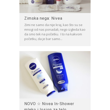
Zimska nega: Nivea
Zimi ne samo da nije kraj, kao što su se
mnogi od nas ponadali, nego izgleda kao
da smo tek na početku. I to na kakvom
početku, da je bar samo...
NOVO ☆ Nivea In-Shower
mleko i losion za telo