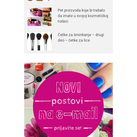
Pet proizvoda koje bi trebalo
da imate u svojoj kozmetičkoj
torbici
Četke za šminkanje – drugi
deo – četke za lice