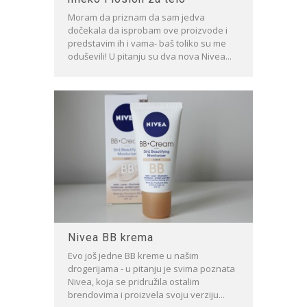
Moram da priznam da sam jedva
dočekala da isprobam ove proizvode i
predstavim ih i vama- baš toliko su me
oduševili! U pitanju su dva nova Nivea...
Nivea BB krema
Evo još jedne BB kreme u našim
drogerijama - u pitanju je svima poznata
Nivea, koja se pridružila ostalim
brendovima i proizvela svoju verziju...