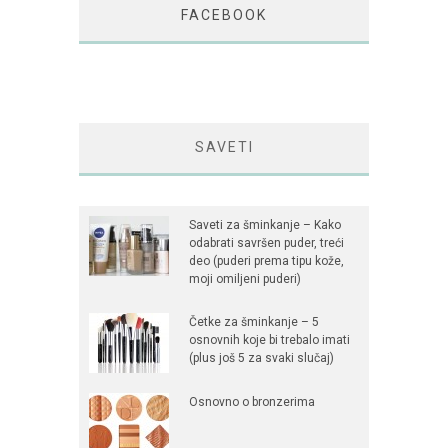
FACEBOOK
SAVETI
Saveti za šminkanje – Kako
odabrati savršen puder, treći
deo (puderi prema tipu kože,
moji omiljeni puderi)
Četke za šminkanje – 5
osnovnih koje bi trebalo imati
(plus još 5 za svaki slučaj)
Osnovno o bronzerima