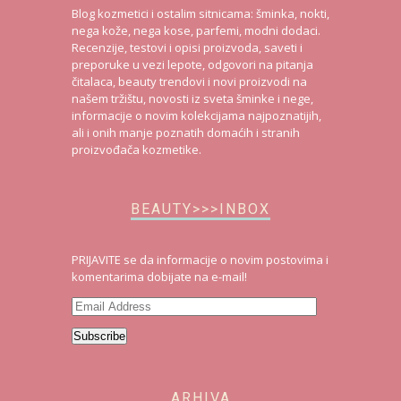
Blog kozmetici i ostalim sitnicama: šminka, nokti,
nega kože, nega kose, parfemi, modni dodaci.
Recenzije, testovi i opisi proizvoda, saveti i
preporuke u vezi lepote, odgovori na pitanja
čitalaca, beauty trendovi i novi proizvodi na
našem tržištu, novosti iz sveta šminke i nege,
informacije o novim kolekcijama najpoznatijih,
ali i onih manje poznatih domaćih i stranih
proizvođača kozmetike.
BEAUTY>>>INBOX
PRIJAVITE se da informacije o novim postovima i
komentarima dobijate na e-mail!
Email
Address
Subscribe
ARHIVA