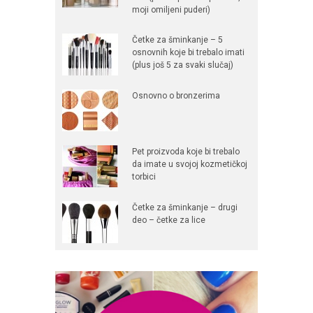
moji omiljeni puderi)
Četke za šminkanje – 5
osnovnih koje bi trebalo imati
(plus još 5 za svaki slučaj)
Osnovno o bronzerima
Pet proizvoda koje bi trebalo
da imate u svojoj kozmetičkoj
torbici
Četke za šminkanje – drugi
deo – četke za lice