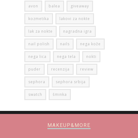
avon
balea
giveaway
kozmetika
lakovi za nokte
lak za nokte
nagradna igra
nail polish
nails
nega kože
nega lica
nega tela
nokti
puder
recenzija
review
sephora
sephora srbija
swatch
šminka
MAKEUP&MORE