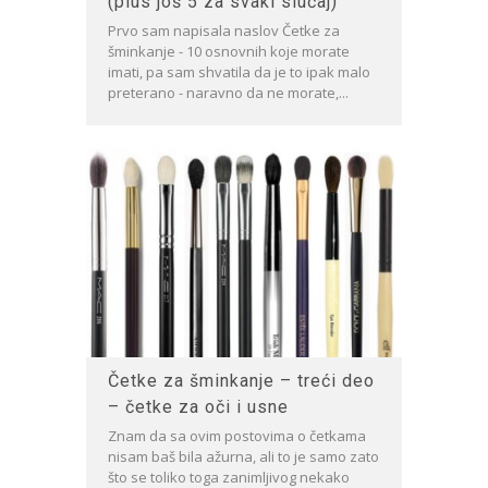
(plus još 5 za svaki slučaj)
Prvo sam napisala naslov Četke za
šminkanje - 10 osnovnih koje morate
imati, pa sam shvatila da je to ipak malo
preterano - naravno da ne morate,...
Četke za šminkanje – treći deo
– četke za oči i usne
Znam da sa ovim postovima o četkama
nisam baš bila ažurna, ali to je samo zato
što se toliko toga zanimljivog nekako