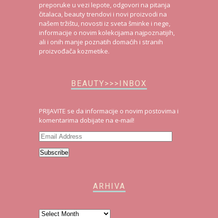
preporuke u vezi lepote, odgovori na pitanja
čitalaca, beauty trendovi i novi proizvodi na
našem tržištu, novosti iz sveta šminke i nege,
informacije o novim kolekcijama najpoznatijih,
ali i onih manje poznatih domaćih i stranih
proizvođača kozmetike.
BEAUTY>>>INBOX
PRIJAVITE se da informacije o novim postovima i
komentarima dobijate na e-mail!
Email
Address
Subscribe
ARHIVA
Arhiva