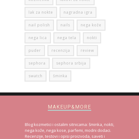
lak za nokte
nagradna igra
nail polish
nails
nega kože
nega lica
nega tela
nokti
puder
recenzija
review
sephora
sephora srbija
swatch
šminka
MAKEUP&MORE
Blog kozmetici i ostalim sitnicama: šminka, nokti,
nega kože, nega kose, parfemi, modni dodaci.
Recenzije, testovi i opisi proizvoda, saveti i