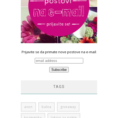
Prijavite se da primate nove postove na e-mail:
TAGS
avon
balea
giveaway
kozmetika
lakovi za nokte