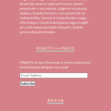
Recenzije, testovi i opisi proizvoda, saveti i
preporuke u vezi lepote, odgovori na pitanja
čitalaca, beauty trendovi i novi proizvodi na
našem tržištu, novosti iz sveta šminke i nege,
informacije o novim kolekcijama najpoznatijih,
ali i onih manje poznatih domaćih i stranih
proizvođača kozmetike.
BEAUTY>>>INBOX
PRIJAVITE se da informacije o novim postovima i
komentarima dobijate na e-mail!
Email
Address
Subscribe
ARHIVA