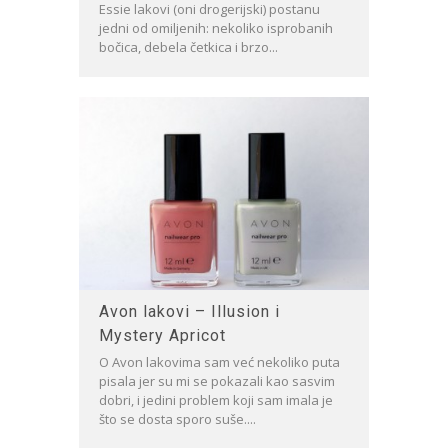
Essie lakovi (oni drogerijski) postanu
jedni od omiljenih: nekoliko isprobanih
bočica, debela četkica i brzo...
Avon lakovi – Illusion i
Mystery Apricot
O Avon lakovima sam već nekoliko puta
pisala jer su mi se pokazali kao sasvim
dobri, i jedini problem koji sam imala je
što se dosta sporo suše....