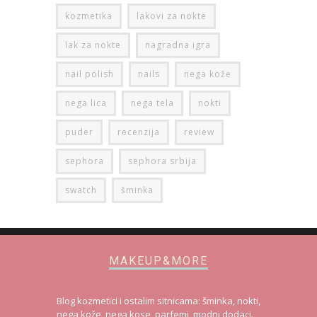
kozmetika
lakovi za nokte
lak za nokte
nagradna igra
nail polish
nails
nega kože
nega lica
nega tela
nokti
puder
recenzija
review
sephora
sephora srbija
swatch
šminka
MAKEUP&MORE
Blog kozmetici i ostalim sitnicama: šminka, nokti,
nega kože, nega kose, parfemi, modni dodaci.