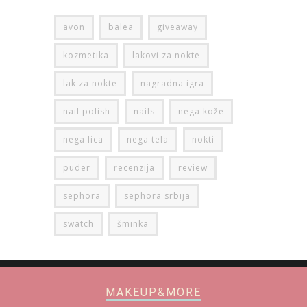
avon
balea
giveaway
kozmetika
lakovi za nokte
lak za nokte
nagradna igra
nail polish
nails
nega kože
nega lica
nega tela
nokti
puder
recenzija
review
sephora
sephora srbija
swatch
šminka
MAKEUP&MORE