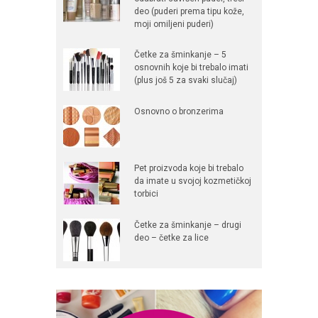
deo (puderi prema tipu kože,
moji omiljeni puderi)
Četke za šminkanje – 5
osnovnih koje bi trebalo imati
(plus još 5 za svaki slučaj)
Osnovno o bronzerima
Pet proizvoda koje bi trebalo
da imate u svojoj kozmetičkoj
torbici
Četke za šminkanje – drugi
deo – četke za lice