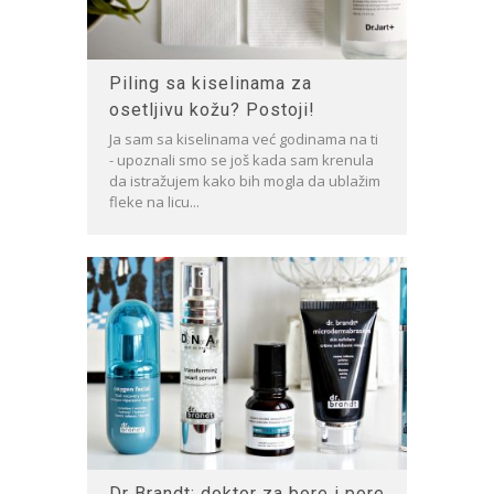
Piling sa kiselinama za
osetljivu kožu? Postoji!
Ja sam sa kiselinama već godinama na ti
- upoznali smo se još kada sam krenula
da istražujem kako bih mogla da ublažim
fleke na licu...
Dr Brandt: doktor za bore i pore