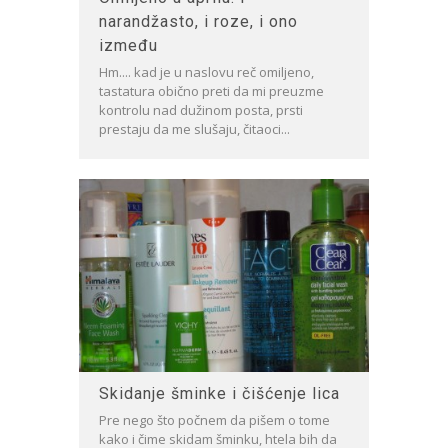
narandžasto, i roze, i ono
između
Hm.... kad je u naslovu reč omiljeno,
tastatura obično preti da mi preuzme
kontrolu nad dužinom posta, prsti
prestaju da me slušaju, čitaoci...
Skidanje šminke i čišćenje lica
Pre nego što počnem da pišem o tome
kako i čime skidam šminku, htela bih da