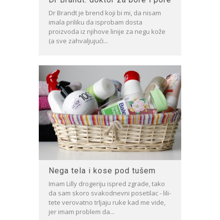
Dr Brandt je brend koji bi mi, da nisam
imala priliku da isprobam dosta
proizvoda iz njihove linije za negu kože
(a sve zahvaljujući...
Nega tela i kose pod tušem
Imam Lilly drogeriju ispred zgrade, tako
da sam skoro svakodnevni posetilac - lili-
tete verovatno trljaju ruke kad me vide,
jer imam problem da...