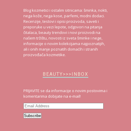
Blog kozmetici i ostalim sitnicama: šminka, nokti,
nega kože, nega kose, parfemi, modni dodaci.
Recenzije, testovi i opisi proizvoda, saveti i
preporuke u vezi lepote, odgovori na pitanja
čitalaca, beauty trendovi i novi proizvodi na
našem tržištu, novosti iz sveta šminke i nege,
informacije o novim kolekcijama najpoznatijih,
ali i onih manje poznatih domaćih i stranih
proizvođača kozmetike.
BEAUTY>>>INBOX
PRIJAVITE se da informacije o novim postovima i
komentarima dobijate na e-mail!
Email
Address
Subscribe