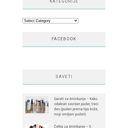
KATEGORIJE
Kategorije
FACEBOOK
SAVETI
Saveti za šminkanje – Kako
odabrati savršen puder, treći
deo (puderi prema tipu kože,
moji omiljeni puderi)
Četke za šminkanje – 5