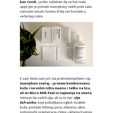
kao tonik
, i pošto sačekam da se bar malo
upije (jer je pomalo masnjikav), nekih pola sata,
nanosim serum i kremu ili šta već koristim u
večernjoj rutini.
E sad, htela sam još i da prokomentarišem i taj
masnjikavi osećaj – ja imam kombinovanu
kožu i ne volim ništa masno i teško na licu,
ali mi Micro Milk Peel ni najmanje ne smeta.
Istina je da sadrži ulja, ali su to npr.
ulje
šafranike,
koje poboljšava izgled i kvalitet
kože, pomaže čišćenju pora, mitisera i akni,
potpomaže regeneraciju ćelija i uklanja tragove