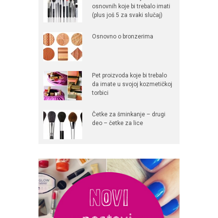
osnovnih koje bi trebalo imati
(plus još 5 za svaki slučaj)
Osnovno o bronzerima
Pet proizvoda koje bi trebalo
da imate u svojoj kozmetičkoj
torbici
Četke za šminkanje – drugi
deo – četke za lice