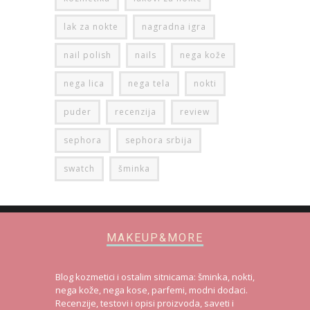
lak za nokte
nagradna igra
nail polish
nails
nega kože
nega lica
nega tela
nokti
puder
recenzija
review
sephora
sephora srbija
swatch
šminka
MAKEUP&MORE
Blog kozmetici i ostalim sitnicama: šminka, nokti,
nega kože, nega kose, parfemi, modni dodaci.
Recenzije, testovi i opisi proizvoda, saveti i