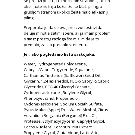
se prelazi po licu, i to nežnijom stranom (linijice)
ako imate nežniju kožu i želite blaži piling, a
grubljom stranom ukoliko želite malo efikasniji
piling.
Preporuka je da se ovaj proizvod ostavi da
deluje minut a zatim ispere, ali ja imam problem
s tim iz prostog razloga što mislim da je to
premalo, zaista premalo vremena.
Jer, ako pogledamo listu sastojaka,
Water, Hydrogenated Polydecene,
Caprylic/Capric Triglyceride, Squalane,
Carthamus Tinctorius (Safflower) Seed Oil,
Glycerin, 1,2-Hexanediol, PEG-6 Caprylic/Capric
Glycerides, PEG-40 Glyceryl Cocoate,
Cyclopentasiloxane , Butylene Glycol,
Phenoxyethanol, Propanediol,
Cyclohexasiloxane, Sodium Coceth Sulfate,
Pyrus Malus (Apple) Fruit Water, Alcohol, Citrus
Aurantium Bergamia (Bergamot) Fruit Oil,
Protease, Ethylhexylglycerin, Caprylyl Glycol,
Cocos Nucifera (Coconut) Fruit Extract,
Propylene Glycol, Glutathione, Lactic Acid,