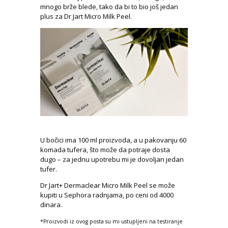
mnogo brže blede, tako da bi to bio još jedan
plus za Dr Jart Micro Milk Peel.
U bočici ima 100 ml proizvoda, a u pakovanju 60
komada tufera, što može da potraje dosta
dugo – za jednu upotrebu mi je dovoljan jedan
tufer.
Dr Jart+ Dermaclear Micro Milk Peel se može
kupiti u Sephora radnjama, po ceni od 4000
dinara.
*Proizvodi iz ovog posta su mi ustupljeni na testiranje