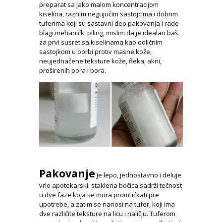
preparat sa jako malom koncentracijom
kiselina, raznim negujućim sastojcima i dobrim
tuferima koji su sastavni deo pakovanja i rade
blagi mehanički piling, mislim da je idealan baš
za prvi susret sa kiselinama kao odličnim
sastojkom u borbi protiv masne kože,
neujednačene teksture kože, fleka, akni,
proširenih pora i bora.
Pakovanje
je lepo, jednostavno i deluje
vrlo apotekarski: staklena bočica sadrži tečnost
u dve faze koja se mora promućkati pre
upotrebe, a zatim se nanosi na tufer, koji ima
dve različite teksture na licu i naličju. Tuferom