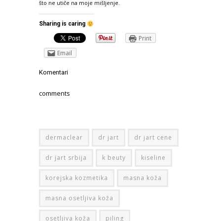
što ne utiče na moje mišljenje.
Sharing is caring
Print
Email
Komentari
comments
dermaclear
dr jart
dr jart cene
dr jart srbija
k beuty
kiseline
korejska kozmetika
masna koža
masna osetljiva koža
osetljiva koža
piling