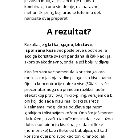
je zaista mala, ali mislim da je njihova
kombinacija ono što deluje, uz, naravno,
mehanički piling koji uradite tuferima dok
nanosite ovaj preparat.
A rezultat?
Rezultat je
glatka, sjajna, blistava,
ispolirana koža
već posle prve upotrebe, a
ako ga koristite svakih par dana, ili čak kao i ja,
skoro svakodnevno, onda je još bolji i vidljiviji.
Kao što sam već pomenula, koristim ga kao
tonik, i ako ja koja radim pilinge i sa kiselinama
čije su koncentracije daleko više (30tak ili više
procenata) mogu da primetim razliku i uočim
efekat koji pravi ovaj mikro-piling, verujem da bi
oni koji do sada nisu imali bliski susret s
kiselinama, mogli da se oduševe sjajnijom,
glatkijom i blistavijom kožom. Ono što još moram
da kažem, a zašta takođe mislim da je zaslužna
dobra kombinacija kiselina, je i da mi fleke
(hormonske) kao i fleke od bubuljica, od kad
koristim ovaj proizvod kao tonik, mnogo, ali