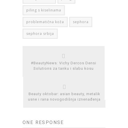
piling s kiselinama
problematična koža
sephora
sephora srbija
#BeautyNews: Vichy Dercos Densi
Solutions za tanku i slabu kosu
Beauty oktobar: asian beauty, metalik
usne i rana novogodišnja iznenađenja
ONE RESPONSE