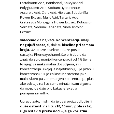
Lactobionic Acid, Panthenol, Salicylic Acid,
Polyglutamic Acid, Sodium Hyaluronate,
Ascorbic Acid, Citric Acid, Hibiscus Sabdariffa
Flower Extract, Malic Acid, Tartaric Acid,
Crataegus Monogyna Flower Extract, Potassium
Sorbate, Sodium Benzoate, Viola Tricolor
Extract.
videćemo da najveću koncentraciju imaju
negujući sastojci
, dok su
kiseline pri samom
kraju.
Uz to
,
sve kiseline dolaze posle
sastojka Phenoxyethanol, što bi trebalo da
znači da su u manjoj koncentraciji od 1% (jer je
to njegova maksimalna dozvoljena, ali i
koncentracija u kojoj je najefikasniji, u je pitanju
konzervans). 1% je za kiseline stvarno jako
mala, skoro pa zanemarljiva koncentracija, plus
ako odstoje na licu samo minut, nisam sigurna
da mogu da daju bilo kakav efekat, a
ponajmanje vidljiv.
Upravo zato, mislim da je ovaj proizvod bolje ili
duže ostaviti na licu (10, 15 min, pola sata)
,
ili ga
ostaviti preko noći – ja ga koristim