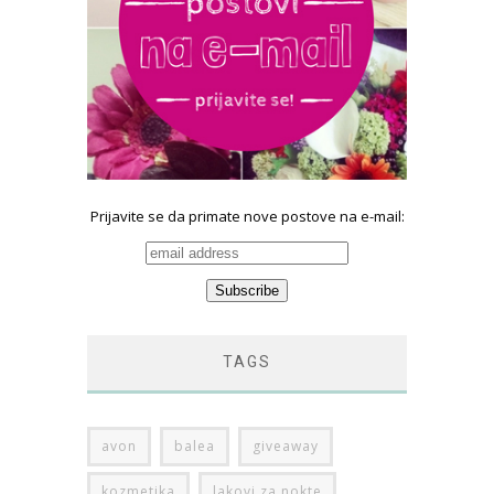
Prijavite se da primate nove postove na e-mail:
TAGS
avon
balea
giveaway
kozmetika
lakovi za nokte