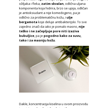
ožiljaka i fleka,
zatim
skvalan
, odlična uljana
komponenta koja hidrira, brzo se upija, odličan
je antioksiudant a nije komedogeno, pa je
odlično za problematičnu kožu, i
ulje
bergamota
koje deluje antibakterijski. To sve
zajedno znači da iako je pomalo masno,
nije
teško i ne začepljuje pore niti izaziva
bubuljice
, pa je
pogodno kako za suvu,
tako i za masniju kožu
.
Dakle, koncentracija kiselina u ovom proizvodu