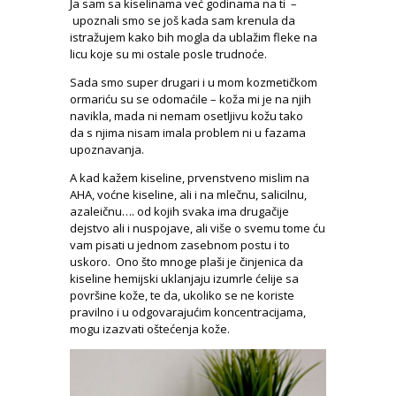
Ja sam sa kiselinama već godinama na ti –
upoznali smo se još kada sam krenula da
istražujem kako bih mogla da ublažim fleke na
licu koje su mi ostale posle trudnoće.
Sada smo super drugari i u mom kozmetičkom
ormariću su se odomaćile – koža mi je na njih
navikla, mada ni nemam osetljivu kožu tako
da s njima nisam imala problem ni u fazama
upoznavanja.
A kad kažem kiseline, prvenstveno mislim na
AHA, voćne kiseline, ali i na mlečnu, salicilnu,
azaleičnu…. od kojih svaka ima drugačije
dejstvo ali i nuspojave, ali više o svemu tome ću
vam pisati u jednom zasebnom postu i to
uskoro. Ono što mnoge plaši je činjenica da
kiseline hemijski uklanjaju izumrle ćelije sa
površine kože, te da, ukoliko se ne koriste
pravilno i u odgovarajućim koncentracijama,
mogu izazvati oštećenja kože.