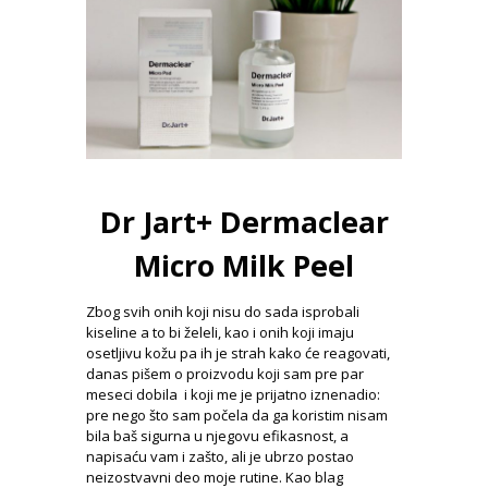
Dr Jart+ Dermaclear
Micro Milk Peel
Zbog svih onih koji nisu do sada isprobali
kiseline a to bi želeli, kao i onih koji imaju
osetljivu kožu pa ih je strah kako će reagovati,
danas pišem o proizvodu koji sam pre par
meseci dobila i koji me je prijatno iznenadio:
pre nego što sam počela da ga koristim nisam
bila baš sigurna u njegovu efikasnost, a
napisaću vam i zašto, ali je ubrzo postao
neizostvavni deo moje rutine. Kao blag