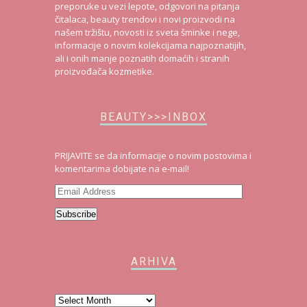
preporuke u vezi lepote, odgovori na pitanja
čitalaca, beauty trendovi i novi proizvodi na
našem tržištu, novosti iz sveta šminke i nege,
informacije o novim kolekcijama najpoznatijih,
ali i onih manje poznatih domaćih i stranih
proizvođača kozmetike.
BEAUTY>>>INBOX
PRIJAVITE se da informacije o novim postovima i
komentarima dobijate na e-mail!
Email
Address
Subscribe
ARHIVA
Arhiva