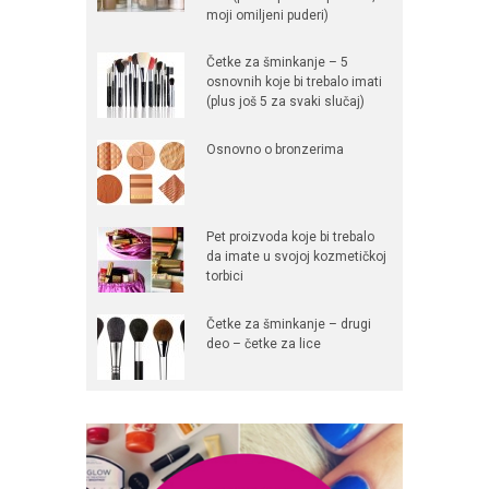
moji omiljeni puderi)
Četke za šminkanje – 5
osnovnih koje bi trebalo imati
(plus još 5 za svaki slučaj)
Osnovno o bronzerima
Pet proizvoda koje bi trebalo
da imate u svojoj kozmetičkoj
torbici
Četke za šminkanje – drugi
deo – četke za lice