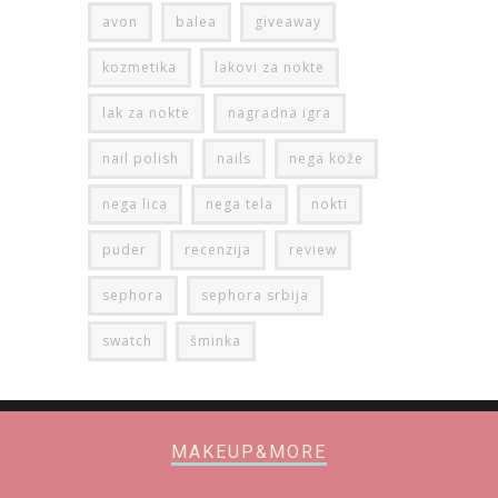
avon
balea
giveaway
kozmetika
lakovi za nokte
lak za nokte
nagradna igra
nail polish
nails
nega kože
nega lica
nega tela
nokti
puder
recenzija
review
sephora
sephora srbija
swatch
šminka
MAKEUP&MORE