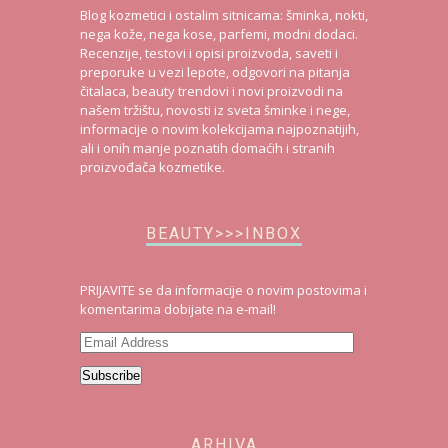
Blog kozmetici i ostalim sitnicama: šminka, nokti,
nega kože, nega kose, parfemi, modni dodaci.
Recenzije, testovi i opisi proizvoda, saveti i
preporuke u vezi lepote, odgovori na pitanja
čitalaca, beauty trendovi i novi proizvodi na
našem tržištu, novosti iz sveta šminke i nege,
informacije o novim kolekcijama najpoznatijih,
ali i onih manje poznatih domaćih i stranih
proizvođača kozmetike.
BEAUTY>>>INBOX
PRIJAVITE se da informacije o novim postovima i
komentarima dobijate na e-mail!
Email
Address
Subscribe
ARHIVA