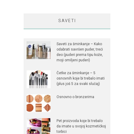
SAVETI
Saveti za šminkanje – Kako
odabrati savršen puder, treći
deo (puderi prema tipu kože,
moji omiljeni puderi)
Četke za šminkanje – 5
osnovnih koje bi trebalo imati
(plus još 5 za svaki slučaj)
Osnovno o bronzerima
Pet proizvoda koje bi trebalo
da imate u svojoj kozmetičkoj
torbici