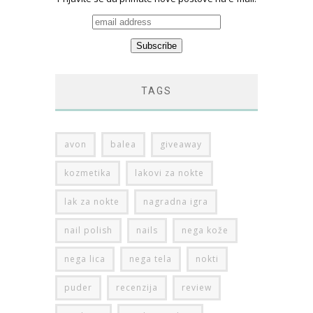
TAGS
avon
balea
giveaway
kozmetika
lakovi za nokte
lak za nokte
nagradna igra
nail polish
nails
nega kože
nega lica
nega tela
nokti
puder
recenzija
review