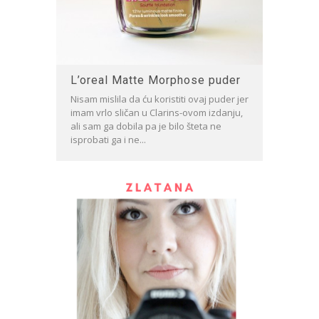
L’oreal Matte Morphose puder
Nisam mislila da ću koristiti ovaj puder jer
imam vrlo sličan u Clarins-ovom izdanju,
ali sam ga dobila pa je bilo šteta ne
isprobati ga i ne...