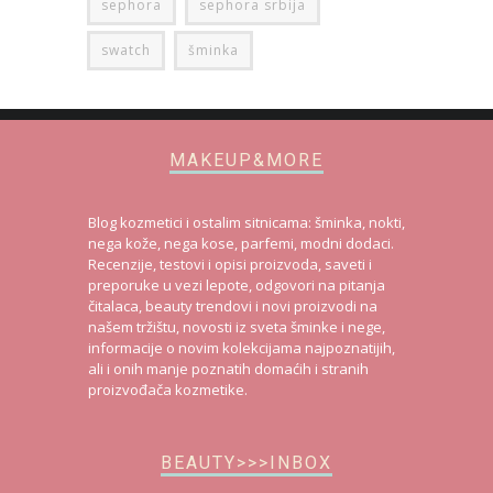
sephora
sephora srbija
swatch
šminka
MAKEUP&MORE
Blog kozmetici i ostalim sitnicama: šminka, nokti,
nega kože, nega kose, parfemi, modni dodaci.
Recenzije, testovi i opisi proizvoda, saveti i
preporuke u vezi lepote, odgovori na pitanja
čitalaca, beauty trendovi i novi proizvodi na
našem tržištu, novosti iz sveta šminke i nege,
informacije o novim kolekcijama najpoznatijih,
ali i onih manje poznatih domaćih i stranih
proizvođača kozmetike.
BEAUTY>>>INBOX