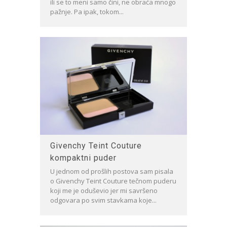
ili se to meni samo čini, ne obraća mnogo
pažnje. Pa ipak, tokom...
Givenchy Teint Couture
kompaktni puder
U jednom od prošlih postova sam pisala
o Givenchy Teint Couture tečnom puderu
koji me je oduševio jer mi savršeno
odgovara po svim stavkama koje...