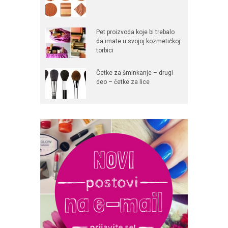
Pet proizvoda koje bi trebalo
da imate u svojoj kozmetičkoj
torbici
Četke za šminkanje – drugi
deo – četke za lice