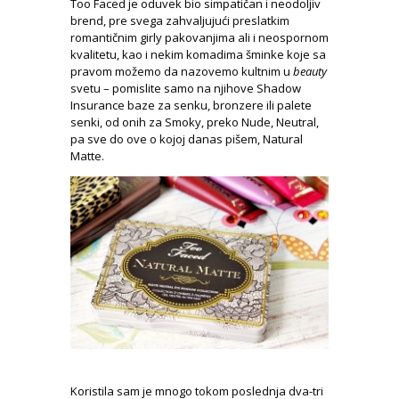
Too Faced je oduvek bio simpatičan i neodoljiv
brend, pre svega zahvaljujući preslatkim
romantičnim girly pakovanjima ali i neospornom
kvalitetu, kao i nekim komadima šminke koje sa
pravom možemo da nazovemo kultnim u
beauty
svetu – pomislite samo na njihove Shadow
Insurance baze za senku, bronzere ili palete
senki, od onih za Smoky, preko Nude, Neutral,
pa sve do ove o kojoj danas pišem, Natural
Matte.
Koristila sam je mnogo tokom poslednja dva-tri