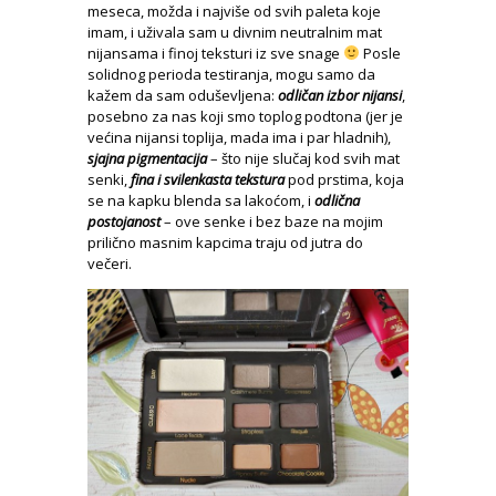
meseca, možda i najviše od svih paleta koje
imam, i uživala sam u divnim neutralnim mat
nijansama i finoj teksturi iz sve snage
Posle
solidnog perioda testiranja, mogu samo da
kažem da sam oduševljena:
odličan izbor nijansi
,
posebno za nas koji smo toplog podtona (jer je
većina nijansi toplija, mada ima i par hladnih),
sjajna pigmentacija
– što nije slučaj kod svih mat
senki,
fina i svilenkasta tekstura
pod prstima, koja
se na kapku blenda sa lakoćom, i
odlična
postojanost
– ove senke i bez baze na mojim
prilično masnim kapcima traju od jutra do
večeri.