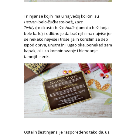
Tri nijanse kojih ima u najvećoj količini su
Heaven
(belo-žućkasto-bež),
Lace
Teddy
(rozikasto-bež) i
Nudie
(tamnija bež, boja
bele kafe), i odlično je da baš njih ima najviše jer
se nekako najviše i troše. Ja ih koristim za deo
ispod obrva, unutrašnji ugao oka, ponekad sam
kapak, ali i za kombinovanje i blendanje
tamnijih senki.
Ostalih šest nijansi je raspoređeno tako da, uz