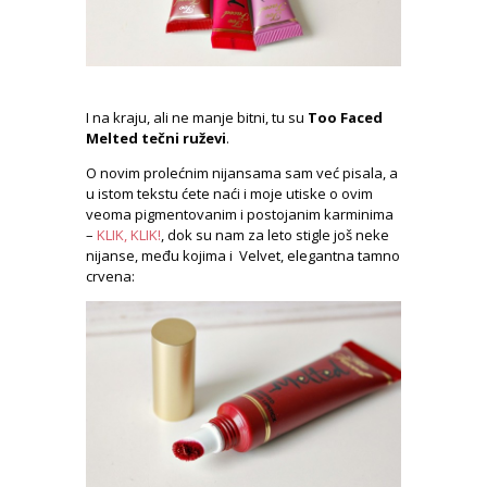
I na kraju, ali ne manje bitni, tu su
Too Faced
Melted tečni ruževi
.
O novim prolećnim nijansama sam već pisala, a
u istom tekstu ćete naći i moje utiske o ovim
veoma pigmentovanim i postojanim karminima
–
KLIK, KLIK!
, dok su nam za leto stigle još neke
nijanse, među kojima i Velvet, elegantna tamno
crvena: