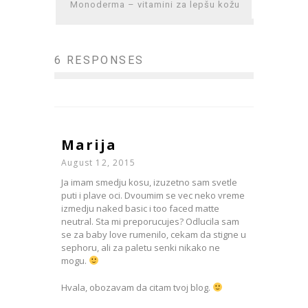
Monoderma – vitamini za lepšu kožu
6 RESPONSES
Marija
August 12, 2015
Ja imam smedju kosu, izuzetno sam svetle
puti i plave oci. Dvoumim se vec neko vreme
izmedju naked basic i too faced matte
neutral. Sta mi preporucujes? Odlucila sam
se za baby love rumenilo, cekam da stigne u
sephoru, ali za paletu senki nikako ne
mogu.
Hvala, obozavam da citam tvoj blog.