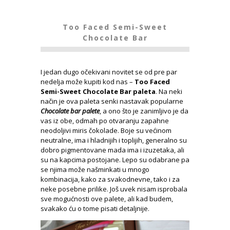
Too Faced Semi-Sweet
Chocolate Bar
I jedan dugo očekivani novitet se od pre par
nedelja može kupiti kod nas –
Too Faced
Semi-Sweet Chocolate Bar paleta
. Na neki
način je ova paleta senki nastavak popularne
Chocolate bar palete
, a ono što je zanimljivo je da
vas iz obe, odmah po otvaranju zapahne
neodoljivi miris čokolade. Boje su većinom
neutralne, ima i hladnijih i toplijih, generalno su
dobro pigmentovane mada ima i izuzetaka, ali
su na kapcima postojane. Lepo su odabrane pa
se njima može našminkati u mnogo
kombinacija, kako za svakodnevne, tako i za
neke posebne prilike. Još uvek nisam isprobala
sve mogućnosti ove palete, ali kad budem,
svakako ću o tome pisati detaljnije.