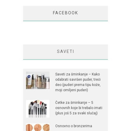
FACEBOOK
SAVETI
Saveti za šminkanje – Kako
odabrati savršen puder, treći
deo (puderi prema tipu kože,
moji omiljeni puderi)
Četke za šminkanje – 5
osnovnih koje bi trebalo imati
(plus još 5 za svaki slučaj)
Osnovno o bronzerima