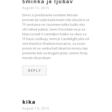
Šminka je ljubav
August 13, 2015
Divno si predstavila novitete! Moram
priznati da sada kada imam više iskustva sa
TF senkama ne razumem toliko ludilo oko
UD naked paleta, Semi-Chocolate mi je za
klasu iznad! A zanimljivo koliko se utisci za
TF baze razlikuju, meni je Candelight jača od
one klasične Shadow Insurance, sa ovom
prvom mi se senka baš nikad mi mrvicu nije
pomerila dok sa drugom jeste. Lemon Drop
moram da probam.
REPLY
kika
August 19, 2015