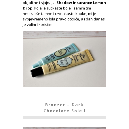
ok, ali ne i sjajna, a
Shadow Insurance Lemon
Drop
, koja je žućkaste boje i samim tim
neutrališe tamne i crvenkaste kapke, mi je
svojevremeno bila pravo otkriće, a i dan danas
je volim i koristim.
Bronzer – Dark
Chocolate Soleil