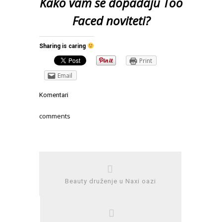
Kako vam se dopadaju Too
Faced noviteti?
Sharing is caring
Print
Email
Komentari
comments
Beauty druženje u Naxi oazi