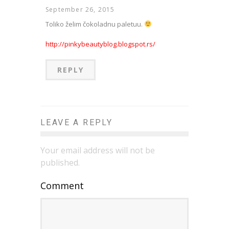
September 26, 2015
Toliko želim čokoladnu paletuu.
http://pinkybeautyblog.blogspot.rs/
REPLY
LEAVE A REPLY
Your email address will not be
published.
Comment