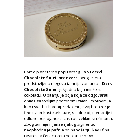
Pored planetarno popularnog
Too Faced
Chocolate Soleil bronzera
, ovog je leta
predstavljena njegova tamnija varijanta –
Dark
Chocolate Soleil
, još jedna koja miriše na
čokoladu. U pitanju je boja koja će odgovarati
onima sa toplijim podtonom i tamnijim tenom, a
kao i svetliji i hladniji rođak mu, ovaj bronzer je
fine svilenkaste teksture, solidne pigmentacije i
odlične postojanosti, čak i po velikim vrućinama.
Zbog tamnije nijanse i jakog pigmenta,
neophodna je pažnja pri nanošenju, kao i fina
rastresita četkica koja ne kupi mnogo