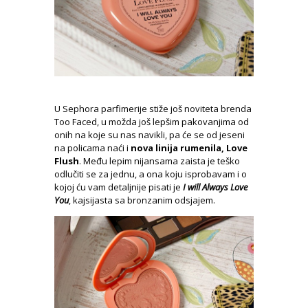
U Sephora parfimerije stiže još noviteta brenda
Too Faced, u možda još lepšim pakovanjima od
onih na koje su nas navikli, pa će se od jeseni
na policama naći i
nova linija rumenila, Love
Flush
. Među lepim nijansama zaista je teško
odlučiti se za jednu, a ona koju isprobavam i o
kojoj ću vam detaljnije pisati je
I will Always Love
You
, kajsijasta sa bronzanim odsjajem.