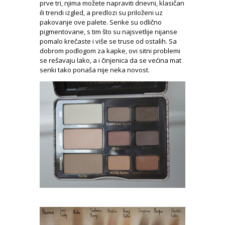
prve tri, njima možete napraviti dnevni, klasičan
ili trendi izgled, a predlozi su priloženi uz
pakovanje ove palete. Senke su odlično
pigmentovane, s tim što su najsvetlije nijanse
pomalo krečaste i više se truse od ostalih. Sa
dobrom podlogom za kapke, ovi sitni problemi
se rešavaju lako, a i činjenica da se većina mat
senki tako ponaša nije neka novost.