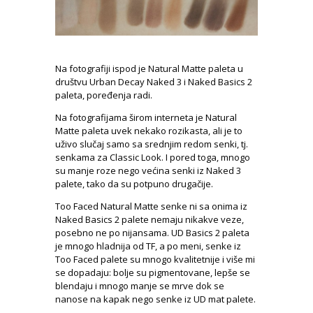
Na fotografiji ispod je Natural Matte paleta u
društvu Urban Decay Naked 3 i Naked Basics 2
paleta, poređenja radi.
Na fotografijama širom interneta je Natural
Matte paleta uvek nekako rozikasta, ali je to
uživo slučaj samo sa srednjim redom senki, tj.
senkama za Classic Look. I pored toga, mnogo
su manje roze nego većina senki iz Naked 3
palete, tako da su potpuno drugačije.
Too Faced Natural Matte senke ni sa onima iz
Naked Basics 2 palete nemaju nikakve veze,
posebno ne po nijansama. UD Basics 2 paleta
je mnogo hladnija od TF, a po meni, senke iz
Too Faced palete su mnogo kvalitetnije i više mi
se dopadaju: bolje su pigmentovane, lepše se
blendaju i mnogo manje se mrve dok se
nanose na kapak nego senke iz UD mat palete.