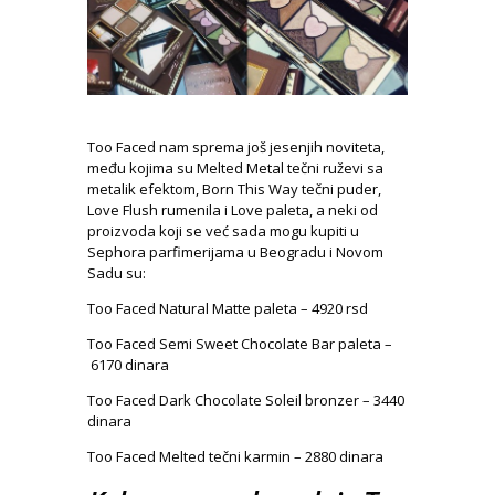
Too Faced nam sprema još jesenjih noviteta,
među kojima su Melted Metal tečni ruževi sa
metalik efektom, Born This Way tečni puder,
Love Flush rumenila i Love paleta, a neki od
proizvoda koji se već sada mogu kupiti u
Sephora parfimerijama u Beogradu i Novom
Sadu su:
Too Faced Natural Matte paleta – 4920 rsd
Too Faced Semi Sweet Chocolate Bar paleta –
6170 dinara
Too Faced Dark Chocolate Soleil bronzer – 3440
dinara
Too Faced Melted tečni karmin – 2880 dinara