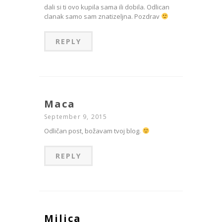
dali si ti ovo kupila sama ili dobila. Odlican
clanak samo sam znatizeljna. Pozdrav
REPLY
Maca
September 9, 2015
Odličan post, božavam tvoj blog.
REPLY
Milica