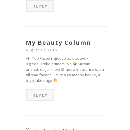
REPLY
My Beauty Column
August 12, 2015
Ah, Too Faced i njihove palete, uvek
izgledaju tako primamljivo
Moram
priznati da je i meni Shadow Insurance baza
all time favorit. Odlična za masne kapke, a
traje jako dugo
REPLY