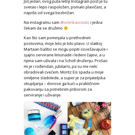
Još jedan, ovog puta letnji Instagram post je tu:
svetao i lepo raspoložen, pomalo plavičast, a
najviše od svega bezbrižan.
Na instagramu sam
@sminkaiostalo
i jedva
čekam da se družimo
Kao što sam pominjala u prethodnim
postovima, moje leto je bilo plavo. U slatkoj
Martaan baštici se mogu popiti osvežavajuće i
sjajno servirane limunade i ledeni čajevi, a u
njima sam uživala i na Scholl druženju. Prošao
mi je i rođendan, jubilarni, pa su me neki
obradovali cvećem. Moritz Eis spada u moje
omiljene sladolede, a super je za prijateljska
okupljanja – donose ga kući u praktičnom
pakovanju sa potrebnim priborom za
serviranje i uživanje.