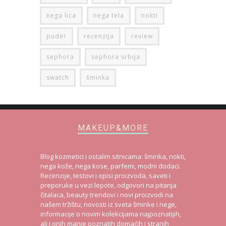
nega lica
nega tela
nokti
puder
recenzija
review
sephora
sephora srbija
swatch
šminka
MAKEUP&MORE
Blog kozmetici i ostalim sitnicama: šminka, nokti,
nega kože, nega kose, parfemi, modni dodaci.
Recenzije, testovi i opisi proizvoda, saveti i
preporuke u vezi lepote, odgovori na pitanja
čitalaca, beauty trendovi i novi proizvodi na
našem tržištu, novosti iz sveta šminke i nege,
informacije o novim kolekcijama najpoznatijih,
ali i onih manje poznatih domaćih i stranih