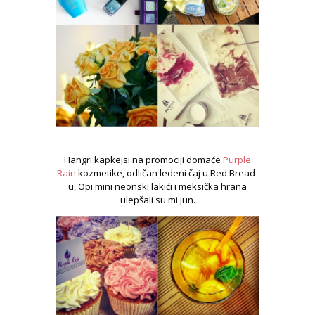
Hangri kapkejsi na promociji domaće
Purple
Rain
kozmetike, odličan ledeni čaj u Red Bread-
u, Opi mini neonski lakići i meksička hrana
ulepšali su mi jun.