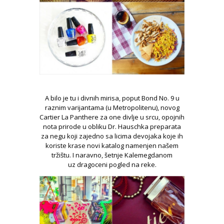
A bilo je tu i divnih mirisa, poput Bond No. 9 u
raznim varijantama (u Metropolitenu), novog
Cartier La Panthere za one divlje u srcu, opojnih
nota prirode u obliku Dr. Hauschka preparata
za negu koji zajedno sa licima devojaka koje ih
koriste krase novi katalog namenjen našem
tržištu. I naravno, šetnje Kalemegdanom
uz dragoceni pogled na reke.