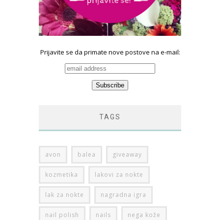
Prijavite se da primate nove postove na e-mail:
TAGS
avon
balea
giveaway
kozmetika
lakovi za nokte
lak za nokte
nagradna igra
nail polish
nails
nega kože