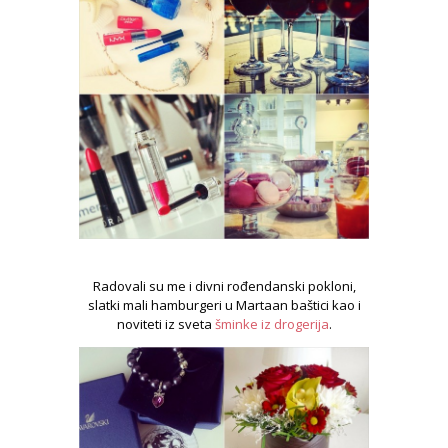
Radovali su me i divni rođendanski pokloni,
slatki mali hamburgeri u Martaan baštici kao i
noviteti iz sveta
šminke iz drogerija
.