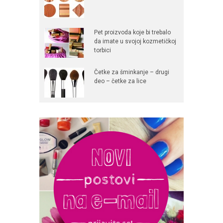
Pet proizvoda koje bi trebalo
da imate u svojoj kozmetičkoj
torbici
Četke za šminkanje – drugi
deo – četke za lice