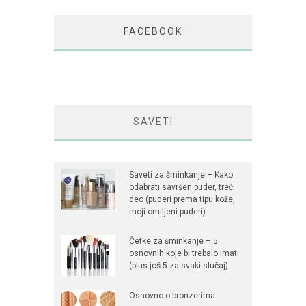
FACEBOOK
SAVETI
Saveti za šminkanje – Kako
odabrati savršen puder, treći
deo (puderi prema tipu kože,
moji omiljeni puderi)
Četke za šminkanje – 5
osnovnih koje bi trebalo imati
(plus još 5 za svaki slučaj)
Osnovno o bronzerima