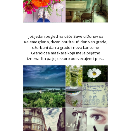
Još jedan pogled na ušće Save u Dunav sa
Kalemegdana, divan opuštajući dan van grada,
užurbani dan u gradu i nova Lancome
Grandiose maskara koja me je prijatno
iznenadila pa joj uskoro posvećujem i post.