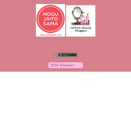
O blogu
O meni
Linkovi
Vaše recenzije
Kontakt