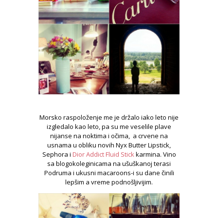
Morsko raspoloženje me je držalo iako leto nije
izgledalo kao leto, pa su me veselile plave
nijanse na noktima i očima, a crvene na
usnama u obliku novih Nyx Butter Lipstick,
Sephora i
Dior Addict Fluid Stick
karmina. Vino
sa blogokoleginicama na ušuškanoj terasi
Podruma i ukusni macaroons-i su dane činili
lepšim a vreme podnošljivijim.