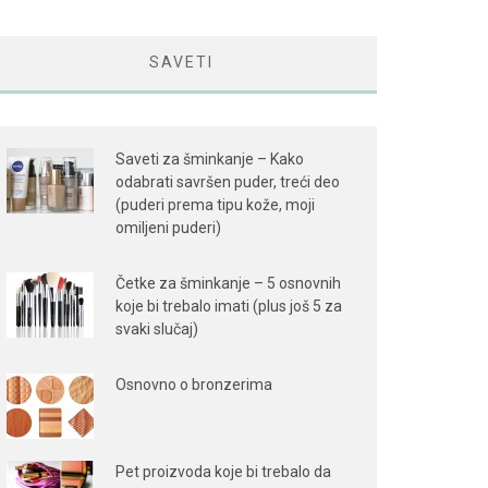
SAVETI
Saveti za šminkanje – Kako
odabrati savršen puder, treći deo
(puderi prema tipu kože, moji
omiljeni puderi)
Četke za šminkanje – 5 osnovnih
koje bi trebalo imati (plus još 5 za
svaki slučaj)
Osnovno o bronzerima
Pet proizvoda koje bi trebalo da