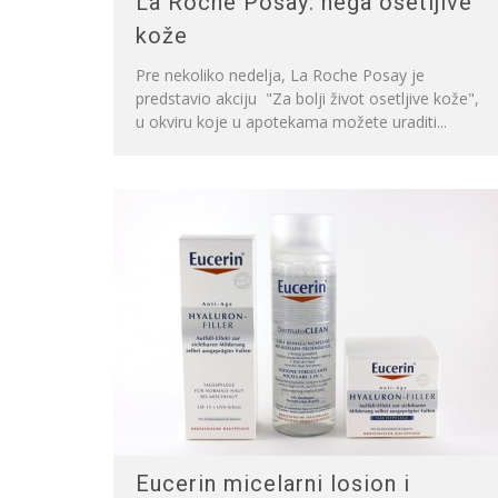
La Roche Posay: nega osetljive
kože
Pre nekoliko nedelja, La Roche Posay je
predstavio akciju "Za bolji život osetljive kože",
u okviru koje u apotekama možete uraditi...
Eucerin micelarni losion i