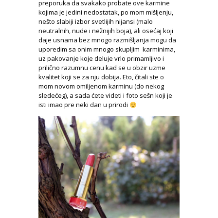
preporuka da svakako probate ove karmine
kojima je jedini nedostatak, po mom mišljenju,
nešto slabiji izbor svetlijih nijansi (malo
neutralnih, nude i nežnijih boja), ali osećaj koji
daje usnama bez mnogo razmišljanja mogu da
uporedim sa onim mnogo skupljim karminima,
uz pakovanje koje deluje vrlo primamljivo i
prilično razumnu cenu kad se u obzir uzme
kvalitet koji se za nju dobija. Eto, čitali ste o
mom novom omiljenom karminu (do nekog
sledećeg), a sada ćete videti i foto sešn koji je
isti imao pre neki dan u prirodi