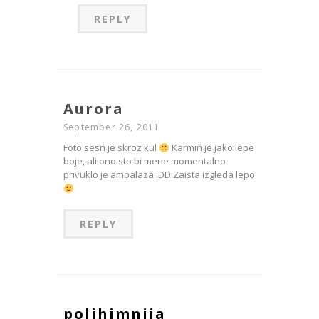
REPLY
Aurora
September 26, 2011
Foto sesn je skroz kul
Karmin je jako lepe
boje, ali ono sto bi mene momentalno
privuklo je ambalaza :DD Zaista izgleda lepo
REPLY
polihimnija