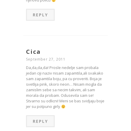
njihovu policu
REPLY
Cica
September 27, 2011
Da,da,da,da! Prosle nedelje sam probala
jedan ciji naziv nisam zapamtila,ali svakako
sam zapamtila boju, pa cu proveriti. Boja je
svetlija pink, skoro neon… Nisam mogla da
zamislim sebe sa necim takvim, ali sam
morala da probam. Odusevila sam se!
Stvarno su odlicni! Meni se bas svidjaju boje
jer su potpuno girly
REPLY