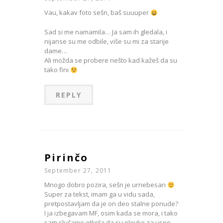
Vau, kakav foto sešn, baš suuuper
Sad si me namamila… Ja sam ih gledala, i
nijanse su me odbile, više su mi za starije
dame…
Ali možda se probere nešto kad kažeš da su
tako fini
REPLY
Pirinčo
September 27, 2011
Mnogo dobro pozira, sešn je urnebesan
Super za tekst, imam ga u vidu sada,
pretpostavljam da je on deo stalne ponude?
I ja izbegavam MF, osim kada se mora, i tako
sam slučajno otkrila da su olovke za usne