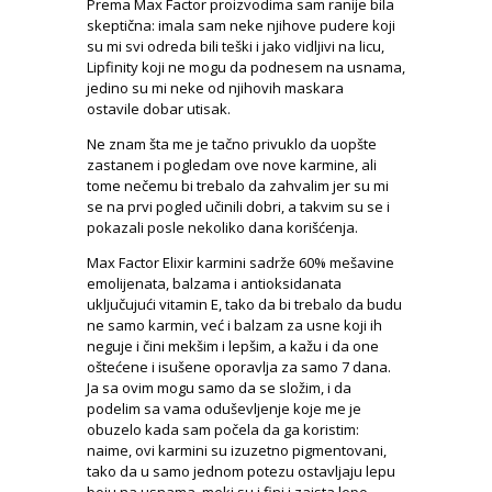
Prema Max Factor proizvodima sam ranije bila
skeptična: imala sam neke njihove pudere koji
su mi svi odreda bili teški i jako vidljivi na licu,
Lipfinity koji ne mogu da podnesem na usnama,
jedino su mi neke od njihovih maskara
ostavile dobar utisak.
Ne znam šta me je tačno privuklo da uopšte
zastanem i pogledam ove nove karmine, ali
tome nečemu bi trebalo da zahvalim jer su mi
se na prvi pogled učinili dobri, a takvim su se i
pokazali posle nekoliko dana korišćenja.
Max Factor Elixir karmini sadrže 60% mešavine
emolijenata, balzama i antioksidanata
uključujući vitamin E, tako da bi trebalo da budu
ne samo karmin, već i balzam za usne koji ih
neguje i čini mekšim i lepšim, a kažu i da one
oštećene i isušene oporavlja za samo 7 dana.
Ja sa ovim mogu samo da se složim, i da
podelim sa vama oduševljenje koje me je
obuzelo kada sam počela da ga koristim:
naime, ovi karmini su izuzetno pigmentovani,
tako da u samo jednom potezu ostavljaju lepu