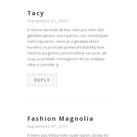
Tacy
September 27, 2011
E neces verovati ali bas sam pre neki dan
gledala upravo ovu nijansu, i jos razmisljam
cemu taj naziv , meni je izgledala skroz
koralno..ni ja nisam preterani ljubitelj max
factora, pogotovo proizvodima za usne, ali
ovaj cu probati..i mnogoooo mi se svidjaju
slike iz prirode :))
REPLY
Fashion Magnolia
September 27, 2011
A meni bas treba neki nude fazon..dosta mi