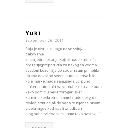
Yuki
September 26, 2011
Boja je divna!I mnogo mi se svidja
pakovanje.
Imam jedno pitanje:Koji bi nude karmin(iz
drogerija)preporucila za nekog sa veoma
svetlom kozom?Ja do sada nisam primetila
da ima dovoljno svetla nude nijansa bilo
koje marke,mada sam,gledajuci puno
makeup tutorijala na youtube,cula vise puta
kako pominju neke “drogerijske”
karmine,konkretno rimmel-nude delight ili
revlon attitude,ali do sada te nijanse nisam
videla nigde kod nas.Btw,odlican
blog,odusevljena sam,samo tako nastavi!^^