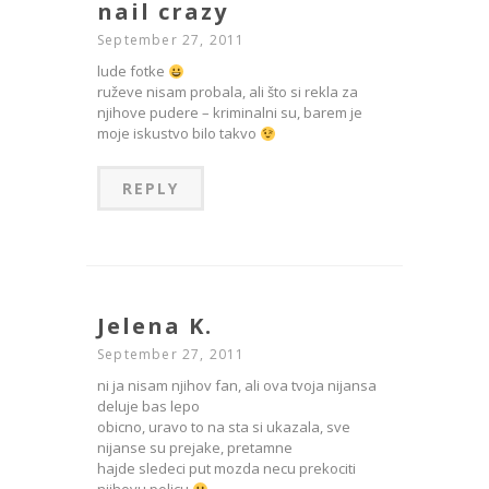
nail crazy
September 27, 2011
lude fotke
ruževe nisam probala, ali što si rekla za
njihove pudere – kriminalni su, barem je
moje iskustvo bilo takvo
REPLY
Jelena K.
September 27, 2011
ni ja nisam njihov fan, ali ova tvoja nijansa
deluje bas lepo
obicno, uravo to na sta si ukazala, sve
nijanse su prejake, pretamne
hajde sledeci put mozda necu prekociti