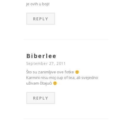
je ovih u boji!
REPLY
Biberlee
September 27, 2011
Što su zanimljive ove fotke
Karmini nisu moj cup of tea, ali svejedno
uživam čitajući
REPLY