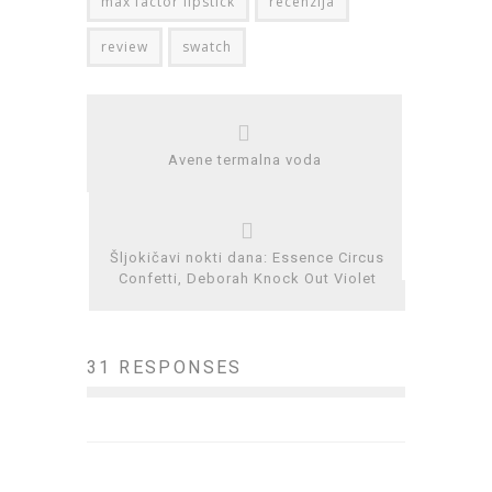
max factor lipstick
recenzija
review
swatch
Avene termalna voda
Šljokičavi nokti dana: Essence Circus
Confetti, Deborah Knock Out Violet
31 RESPONSES