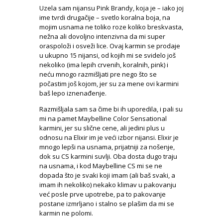
Uzela sam nijansu Pink Brandy, koja je – iako joj
ime tvrdi drugačije – svetlo koralna boja, na
mojim usnama ne toliko roze koliko breskvasta,
nežna ali dovoljno intenzivna da mi super
oraspoloži i osveži lice. Ovaj karmin se prodaje
u ukupno 15 nijansi, od kojih mi se svidelo još
nekoliko (ima lepih crvenih, koralnih, pink) i
neću mnogo razmišljati pre nego što se
počastim još kojom, jer su za mene ovi karmini
baš lepo iznenađenje.
Razmišljala sam sa čime bi ih uporedila, i pali su
mi na pamet Maybelline Color Sensational
karmini, jer su slične cene, ali jedini plus u
odnosu na Elixir im je veći izbor nijansi. Elixir je
mnogo lepši na usnama, prijatniji za nošenje,
dok su CS karmini suvlji. Oba dosta dugo traju
na usnama, i kod Maybelline CS mi se ne
dopada što je svaki koji imam (ali baš svaki, a
imam ih nekoliko) nekako klimav u pakovanju
već posle prve upotrebe, pa to pakovanje
postane izmrljano i stalno se plašim da mi se
karmin ne polomi.