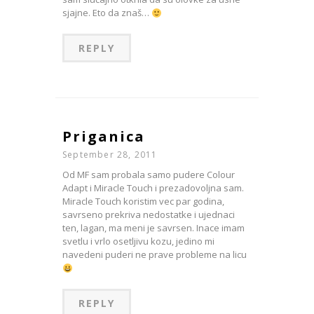
sjajne. Eto da znaš…
REPLY
Priganica
September 28, 2011
Od MF sam probala samo pudere Colour
Adapt i Miracle Touch i prezadovoljna sam.
Miracle Touch koristim vec par godina,
savrseno prekriva nedostatke i ujednaci
ten, lagan, ma meni je savrsen. Inace imam
svetlu i vrlo osetljivu kozu, jedino mi
navedeni puderi ne prave probleme na licu
REPLY