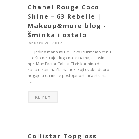
Chanel Rouge Coco
Shine – 63 Rebelle |
Makeup&more blog -
Šminka i ostalo
January 26, 2012
[…] jedina mana mu je – ako izuzmemo cenu
– to što ne traje dugo na usnama, ali osim
npr. Max Factor Colour Elixir karmina do
sada nisam naišla na neki koji ovako dobro
neguje a da mu je postojanost jača strana
[…]
REPLY
Collistar Topgloss