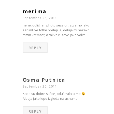
merima
September 26, 2011
hehe, odlichan photo session, stvarno jako
zanimljive fotke.prelep je, deluje mi nekako
mmm kremast, a takve ruzeve jako volim
REPLY
Osma Putnica
September 26, 2011
Kako su dobre sličice, oduševila si me
A boja jako lepo izgleda na usnama!
REPLY