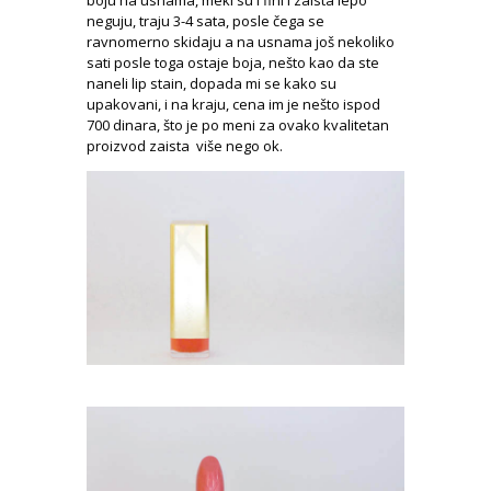
boju na usnama, meki su i fini i zaista lepo
neguju, traju 3-4 sata, posle čega se
ravnomerno skidaju a na usnama još nekoliko
sati posle toga ostaje boja, nešto kao da ste
naneli lip stain, dopada mi se kako su
upakovani, i na kraju, cena im je nešto ispod
700 dinara, što je po meni za ovako kvalitetan
proizvod zaista više nego ok.