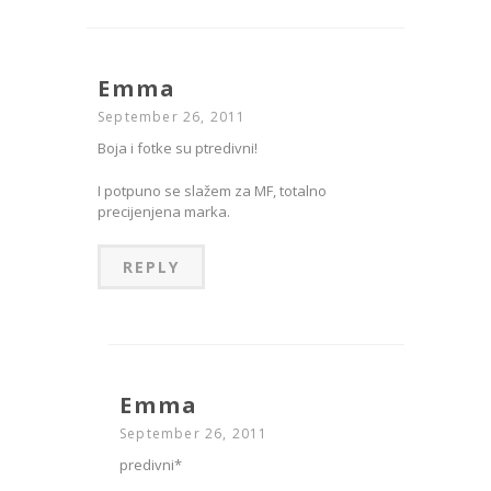
Emma
September 26, 2011
Boja i fotke su ptredivni!
I potpuno se slažem za MF, totalno
precijenjena marka.
REPLY
Emma
September 26, 2011
predivni*