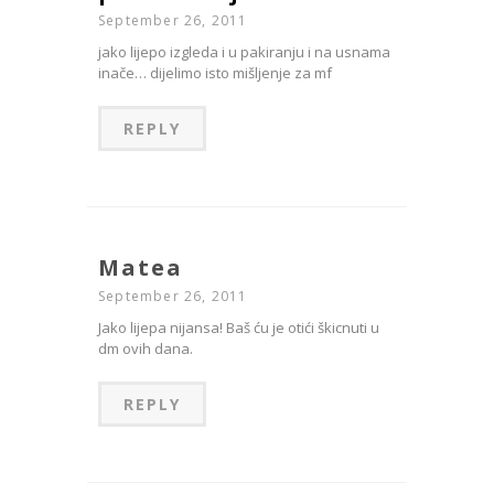
September 26, 2011
jako lijepo izgleda i u pakiranju i na usnama
inače… dijelimo isto mišljenje za mf
REPLY
Matea
September 26, 2011
Jako lijepa nijansa! Baš ću je otići škicnuti u
dm ovih dana.
REPLY