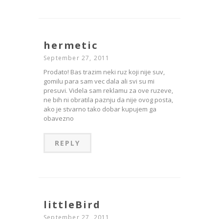
hermetic
September 27, 2011
Prodato! Bas trazim neki ruz koji nije suv,
gomilu para sam vec dala ali svi su mi
presuvi. Videla sam reklamu za ove ruzeve,
ne bih ni obratila paznju da nije ovog posta,
ako je stvarno tako dobar kupujem ga
obavezno
REPLY
littleBird
September 27, 2011