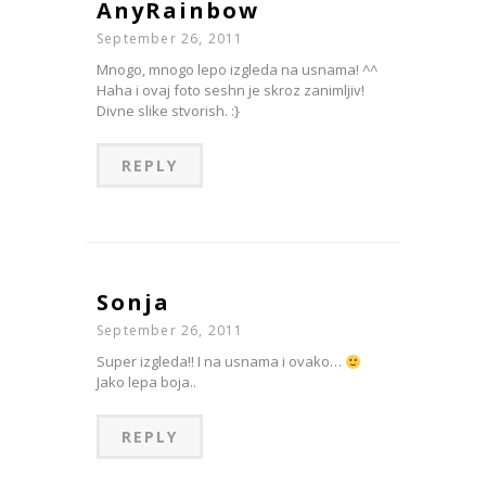
AnyRainbow
September 26, 2011
Mnogo, mnogo lepo izgleda na usnama! ^^
Haha i ovaj foto seshn je skroz zanimljiv!
Divne slike stvorish. :}
REPLY
Sonja
September 26, 2011
Super izgleda!! I na usnama i ovako…
Jako lepa boja..
REPLY