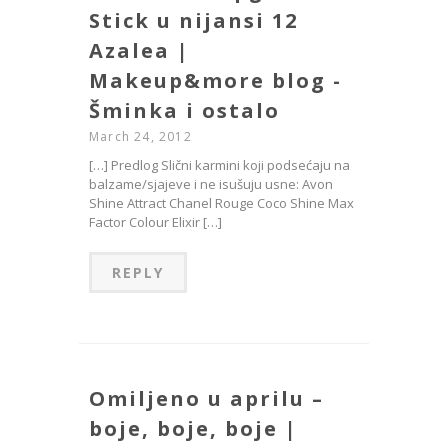
Stick u nijansi 12
Azalea |
Makeup&more blog -
Šminka i ostalo
March 24, 2012
[…] Predlog Slični karmini koji podsećaju na
balzame/sjajeve i ne isušuju usne: Avon
Shine Attract Chanel Rouge Coco Shine Max
Factor Colour Elixir […]
REPLY
Omiljeno u aprilu –
boje, boje, boje |