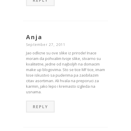
REPLY
Anja
September 27, 2011
Jao odlicne su ove slike iz prirode! Inace
moram da pohvalim tvoje slike, stvarno su
kvalitetne, jedne od najboljih na domacim
make up blogovima. Sto se tice MF tice, imam
lose iskustvo sa puderima pa zaobilazim
citav asortiman. Ali hvala na preporuci za
karmin, jako lepo i kremasto izgleda na
usnama.
REPLY