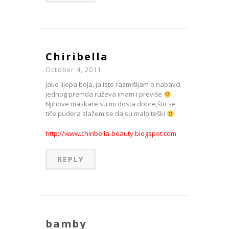
Chiribella
October 4, 2011
Jako lijepa boja, ja isto razmišljam o nabavci
jednog premda ruževa imam i previše
Njihove maskare su mi dosta dobre,što se
tiče pudera slažem se da su malo teški
http://www.chiribella-beauty.blogspot.com
REPLY
bamby