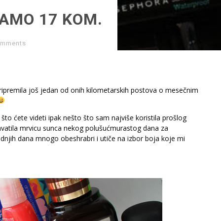
SAMO 17 KOM.
omments
 pripremila još jedan od onih kilometarskih postova o mesečnim
 što ćete videti ipak nešto što sam najviše koristila prošlog
uhvatila mrvicu sunca nekog polušućmurastog dana za
dnjih dana mnogo obeshrabri i utiče na izbor boja koje mi