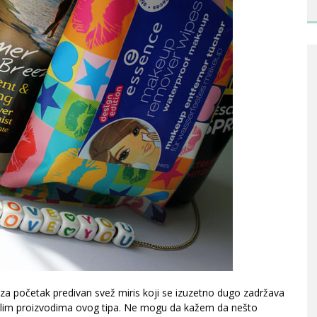
za početak predivan svež miris koji se izuzetno dugo zadržava
alim proizvodima ovog tipa. Ne mogu da kažem da nešto