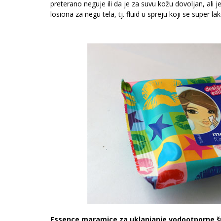
preterano neguje ili da je za suvu kožu dovoljan, ali j
losiona za negu tela, tj. fluid u spreju koji se super l
Essence maramice za uklanjanje vodootporne 