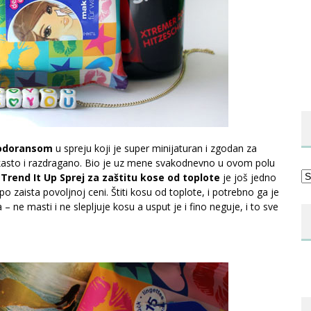
zodoransom
u spreju koji je super minijaturan i zgodan za
voćkasto i razdragano. Bio je uz mene svakodnevno u ovom polu
Ka
Trend It Up Sprej za zaštitu kose od toplote
je još jedno
 po zaista povoljnoj ceni. Štiti kosu od toplote, i potrebno ga je
a – ne masti i ne slepljuje kosu a usput je i fino neguje, i to sve