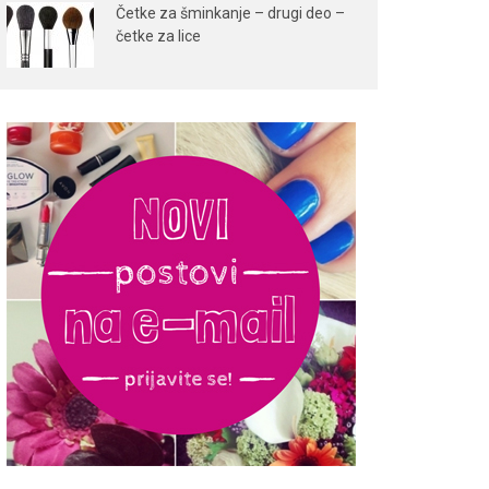
Četke za šminkanje – drugi deo –
četke za lice