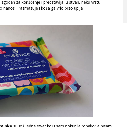
e zgodan za korišćenje i predstavlja, u stvari, neku vrstu
ako nanosi i razmazuje i koža ga vrlo brzo upija.
šminke
su još jedna stvar koju sam pokupila “onako” a nisam