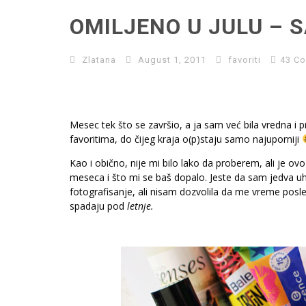
OMILJENO U JULU – 
Zlatana
August 1, 2011
favoriti
43 C
Mesec tek što se završio, a ja sam već bila vredna i
favoritima, do čijeg kraja o(p)staju samo najuporniji
Kao i obično, nije mi bilo lako da proberem, ali je ovo
meseca i što mi se baš dopalo. Jeste da sam jedva 
fotografisanje, ali nisam dozvolila da me vreme
posle
spadaju pod
letnje.