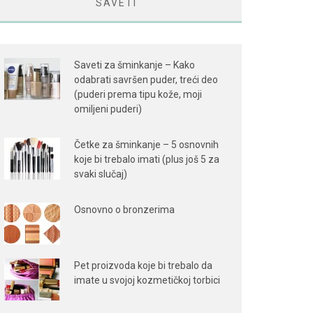
SAVETI
Saveti za šminkanje – Kako
odabrati savršen puder, treći deo
(puderi prema tipu kože, moji
omiljeni puderi)
Četke za šminkanje – 5 osnovnih
koje bi trebalo imati (plus još 5 za
svaki slučaj)
Osnovno o bronzerima
Pet proizvoda koje bi trebalo da
imate u svojoj kozmetičkoj torbici