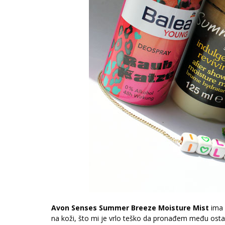
Avon Senses Summer Breeze Moisture Mist
ima 
na koži, što mi je vrlo teško da pronađem među ost