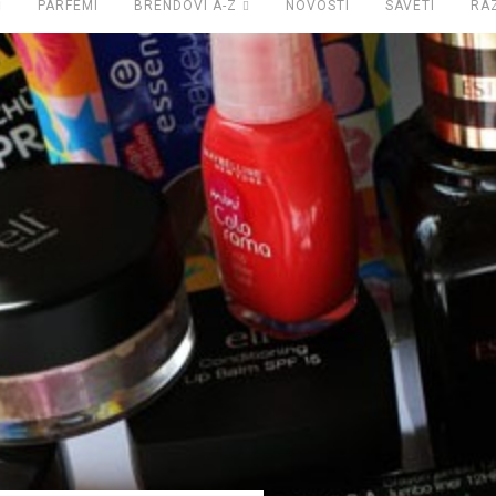
PARFEMI
BRENDOVI A-Z
NOVOSTI
SAVETI
RA