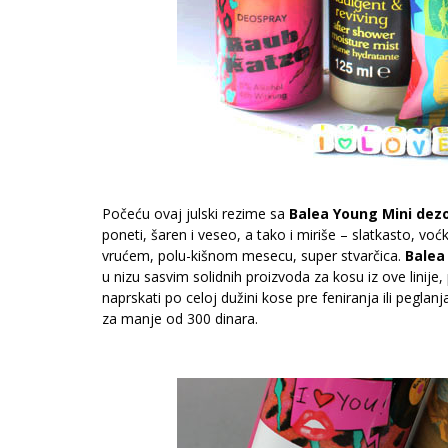
Počeću ovaj julski rezime sa
Balea Young Mini de
poneti, šaren i veseo, a tako i miriše – slatkasto, 
vrućem, polu-kišnom mesecu, super stvarčica.
Balea 
u nizu sasvim solidnih proizvoda za kosu iz ove linije,
naprskati po celoj dužini kose pre feniranja ili peglanj
za manje od 300 dinara.