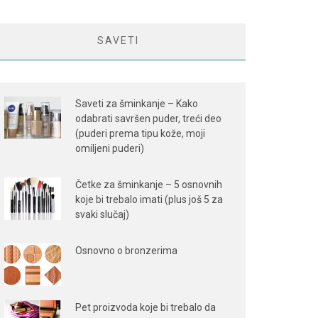
SAVETI
Saveti za šminkanje – Kako
odabrati savršen puder, treći deo
(puderi prema tipu kože, moji
omiljeni puderi)
Četke za šminkanje – 5 osnovnih
koje bi trebalo imati (plus još 5 za
svaki slučaj)
Osnovno o bronzerima
Pet proizvoda koje bi trebalo da