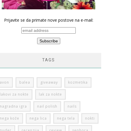
Prijavite se da primate nove postove na e-mail:
TAGS
avon
balea
giveaway
kozmetika
lakovi za nokte
lak za nokte
nagradna igra
nail polish
nails
nega kože
nega lica
nega tela
nokti
puder
recenzija
review
sephora