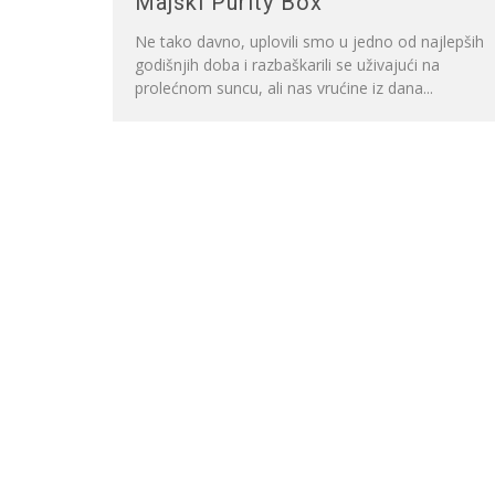
Majski Purity Box
Ne tako davno, uplovili smo u jedno od najlepših
godišnjih doba i razbaškarili se uživajući na
prolećnom suncu, ali nas vrućine iz dana...