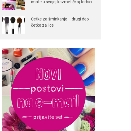
imate u svojoj kozmetičkoj torbici
Četke za šminkanje – drugi deo –
četke za lice