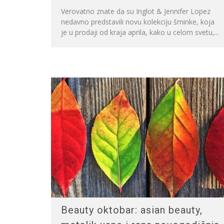
Verovatno znate da su Inglot & Jennifer Lopez
nedavno predstavili novu kolekciju šminke, koja
je u prodaji od kraja aprila, kako u celom svetu,...
Beauty oktobar: asian beauty,