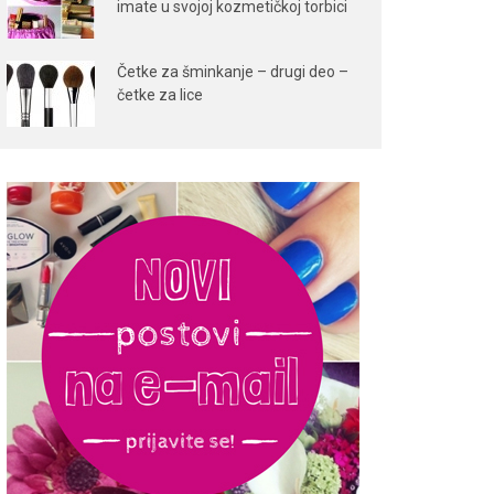
imate u svojoj kozmetičkoj torbici
Četke za šminkanje – drugi deo –
četke za lice