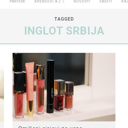
PARFEMI
BRENDOVI A-Z
NOVOSTI
SAVETI
RA
TAGGED
INGLOT SRBIJA