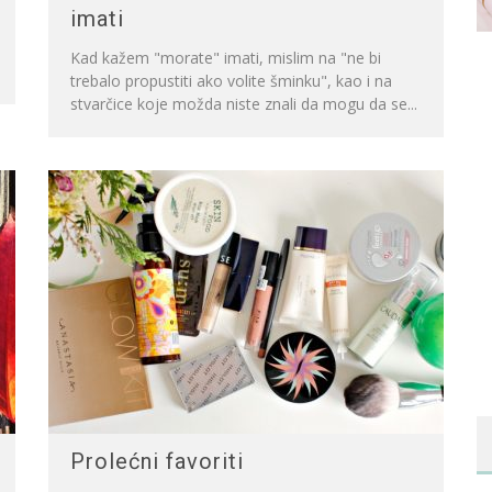
imati
Kad kažem "morate" imati, mislim na "ne bi
trebalo propustiti ako volite šminku", kao i na
stvarčice koje možda niste znali da mogu da se...
Prolećni favoriti