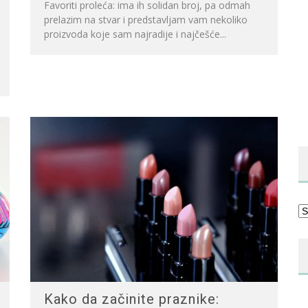
Favoriti proleća: ima ih solidan broj, pa odmah
prelazim na stvar i predstavljam vam nekoliko
proizvoda koje sam najradije i najčešće...
Ka
Kako da začinite praznike: