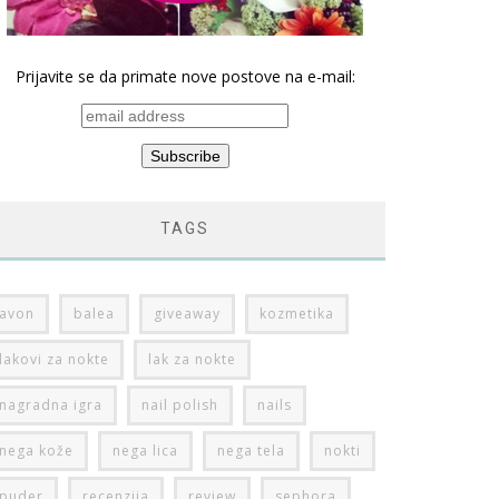
Prijavite se da primate nove postove na e-mail:
TAGS
avon
balea
giveaway
kozmetika
lakovi za nokte
lak za nokte
nagradna igra
nail polish
nails
nega kože
nega lica
nega tela
nokti
puder
recenzija
review
sephora