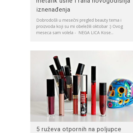
metalik usne i rana novogodišnja
iznenađenja
Dobrodošli u mesečni pregled beauty tema i
proizvoda koji su mi obeležili oktobar :) Ovog
meseca sam volela - NEGA LICA Kose...
5 ruževa otpornih na poljupce