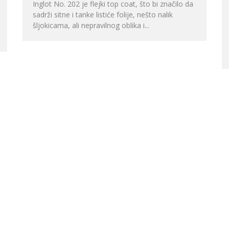
Inglot No. 202 je flejki top coat, što bi značilo da
sadrži sitne i tanke listiće folije, nešto nalik
šljokicama, ali nepravilnog oblika i...