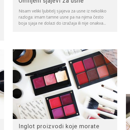
Omiljeni sjajevi za usne
Nisam veliki ljubitelj sjajeva za usne iz nekoliko
razloga: imam tamne usne pa na njima često
boja sjaja ne dolazi do izražaja ili nije onakva...
Inglot proizvodi koje morate