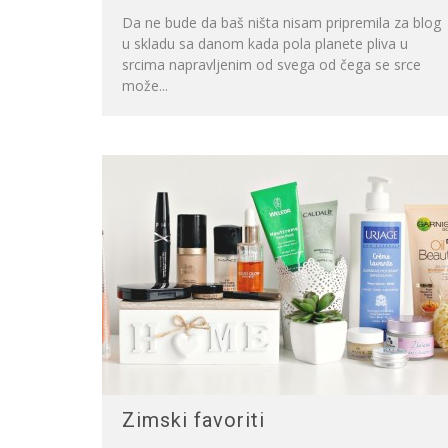
Da ne bude da baš ništa nisam pripremila za blog
u skladu sa danom kada pola planete pliva u
srcima napravljenim od svega od čega se srce
može...
Zimski favoriti