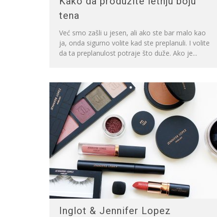
Kako da produžite letnju boju
tena
Već smo zašli u jesen, ali ako ste bar malo kao
ja, onda sigurno volite kad ste preplanuli. I volite
da ta preplanulost potraje što duže. Ako je...
Inglot & Jennifer Lopez