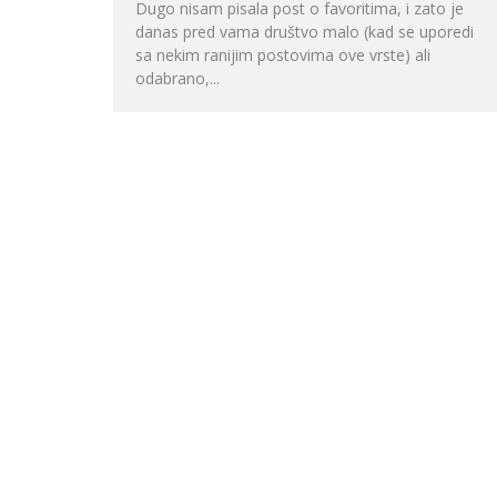
Dugo nisam pisala post o favoritima, i zato je
danas pred vama društvo malo (kad se uporedi
sa nekim ranijim postovima ove vrste) ali
odabrano,...