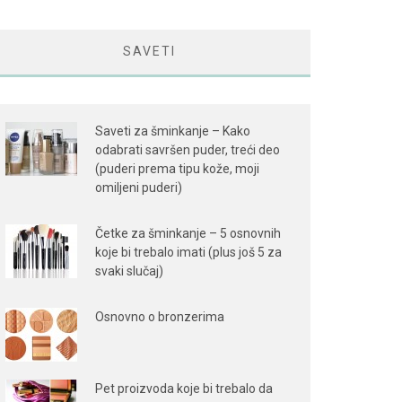
SAVETI
Saveti za šminkanje – Kako
odabrati savršen puder, treći deo
(puderi prema tipu kože, moji
omiljeni puderi)
Četke za šminkanje – 5 osnovnih
koje bi trebalo imati (plus još 5 za
svaki slučaj)
Osnovno o bronzerima
Pet proizvoda koje bi trebalo da