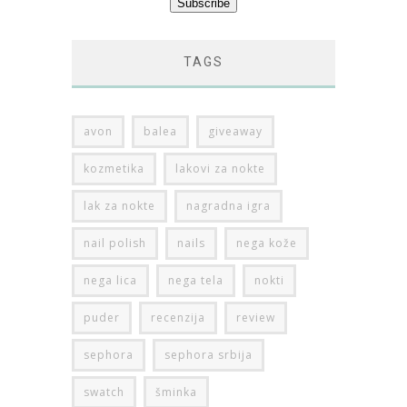
TAGS
avon
balea
giveaway
kozmetika
lakovi za nokte
lak za nokte
nagradna igra
nail polish
nails
nega kože
nega lica
nega tela
nokti
puder
recenzija
review
sephora
sephora srbija
swatch
šminka