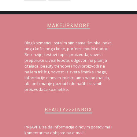
MAKEUP&MORE
Blog kozmetici i ostalim sitnicama: šminka, nokti,
nega kože, nega kose, parfemi, modni dodaci.
Recenzije, testovi i opisi proizvoda, saveti i
preporuke u vezi lepote, odgovori na pitanja
čitalaca, beauty trendovi i novi proizvodi na
našem tržištu, novosti iz sveta šminke i nege,
informacije o novim kolekcijama najpoznatijih,
ali i onih manje poznatih domaćih i stranih
proizvođača kozmetike.
BEAUTY>>>INBOX
PRIJAVITE se da informacije o novim postovima i
komentarima dobijate na e-mail!