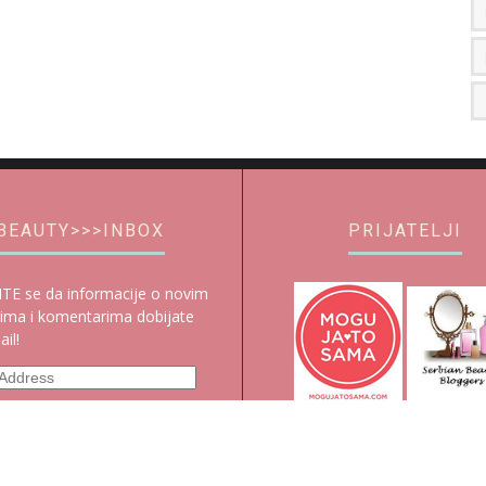
BEAUTY>>>INBOX
PRIJATELJI
ITE se da informacije o novim
ima i komentarima dobijate
il!
s
ibe