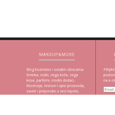
MAKEUP&MORE
Blog kozmetici i ostalim sitnicama:
PRIJAV
šminka, nokti, nega kože, nega
postov
kose, parfemi, modni dodaci.
na e-ma
Recenzije, testovi i opisi proizvoda,
Email
saveti i preporuke u vezi lepote,
Addres
odgovori na pitanja čitalaca, beauty
Subscr
trendovi i novi proizvodi na našem
tržištu, novosti iz sveta šminke i
nege, informacije o novim