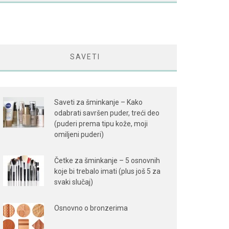
SAVETI
Saveti za šminkanje – Kako
odabrati savršen puder, treći deo
(puderi prema tipu kože, moji
omiljeni puderi)
Četke za šminkanje – 5 osnovnih
koje bi trebalo imati (plus još 5 za
svaki slučaj)
Osnovno o bronzerima