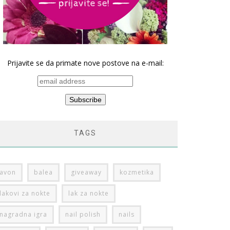
Prijavite se da primate nove postove na e-mail:
TAGS
avon
balea
giveaway
kozmetika
lakovi za nokte
lak za nokte
nagradna igra
nail polish
nails