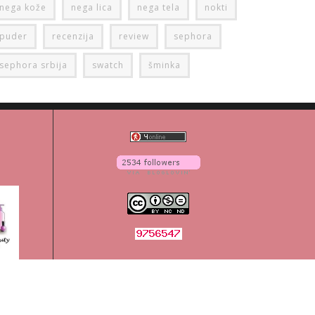
nega kože
nega lica
nega tela
nokti
puder
recenzija
review
sephora
sephora srbija
swatch
šminka