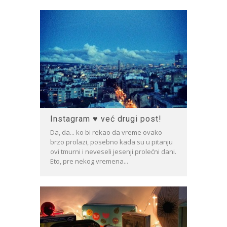
Instagram ♥ već drugi post!
Da, da... ko bi rekao da vreme ovako
brzo prolazi, posebno kada su u pitanju
ovi tmurni i neveseli jesenji prolećni dani.
Eto, pre nekog vremena...