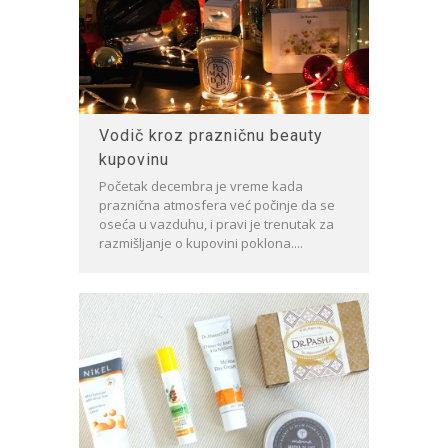
Vodič kroz prazničnu beauty
kupovinu
Početak decembra je vreme kada
praznična atmosfera već počinje da se
oseća u vazduhu, i pravi je trenutak za
razmišljanje o kupovini poklona....