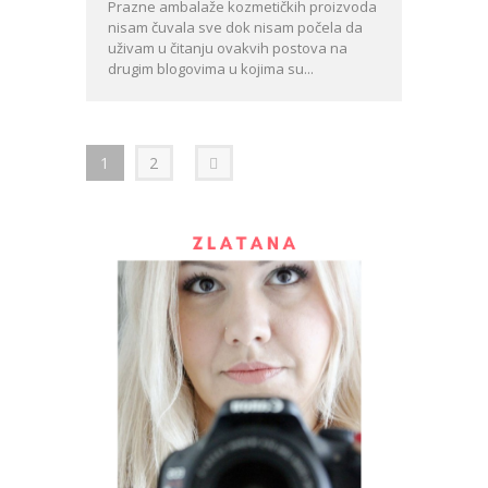
Prazne ambalaže kozmetičkih proizvoda
nisam čuvala sve dok nisam počela da
uživam u čitanju ovakvih postova na
drugim blogovima u kojima su...
1
2