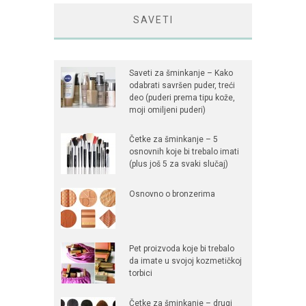
SAVETI
Saveti za šminkanje – Kako
odabrati savršen puder, treći
deo (puderi prema tipu kože,
moji omiljeni puderi)
Četke za šminkanje – 5
osnovnih koje bi trebalo imati
(plus još 5 za svaki slučaj)
Osnovno o bronzerima
Pet proizvoda koje bi trebalo
da imate u svojoj kozmetičkoj
torbici
Četke za šminkanje – drugi