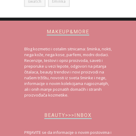
swatch
šminka
MAKEUP&MORE
Blog kozmetici i ostalim sitnicama: šminka, nokti,
nega kože, nega kose, parfemi, modni dodaci.
Recenzije, testovi i opisi proizvoda, saveti i
preporuke u vezi lepote, odgovori na pitanja
čitalaca, beauty trendovi i novi proizvodi na
našem tržištu, novosti iz sveta šminke i nege,
informacije o novim kolekcijama najpoznatijih,
ali i onih manje poznatih domaćih i stranih
proizvođača kozmetike.
BEAUTY>>>INBOX
PRIJAVITE se da informacije o novim postovima i