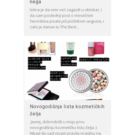
nega
Istina je da smo već zagazili u oktobar, i
da sam poslednji post o mesečnim
favoritima pisala još početkom avgusta, i
zato je danas tu The Best...
Novogodišnja lista kozmetičkih
želja
Jeeeij, dobrodošli u moju prvu
novogodišnju kozmetičku listu želja :)
Nikad do sad nisam pravila ni jednu na