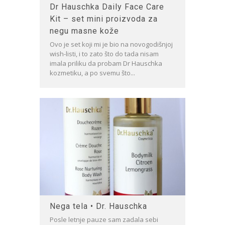
Dr Hauschka Daily Face Care
Kit – set mini proizvoda za
negu masne kože
Ovo je set koji mi je bio na novogodišnjoj
wish-listi, i to zato što do tada nisam
imala priliku da probam Dr Hauschka
kozmetiku, a po svemu što...
Nega tela • Dr. Hauschka
Posle letnje pauze sam zadala sebi