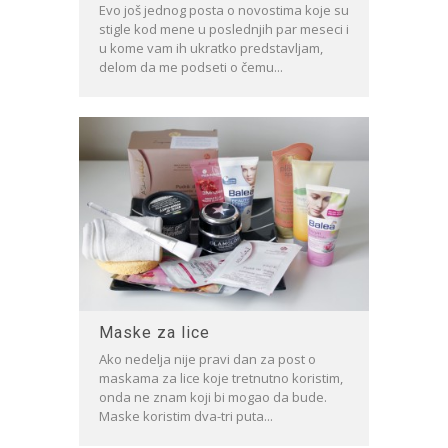
Evo još jednog posta o novostima koje su
stigle kod mene u poslednjih par meseci i
u kome vam ih ukratko predstavljam,
delom da me podseti o čemu...
Maske za lice
Ako nedelja nije pravi dan za post o
maskama za lice koje tretnutno koristim,
onda ne znam koji bi mogao da bude.
Maske koristim dva-tri puta...