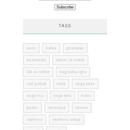
TAGS
avon
balea
giveaway
kozmetika
lakovi za nokte
lak za nokte
nagradna igra
nail polish
nails
nega kože
nega lica
nega tela
nokti
puder
recenzija
review
sephora
sephora srbija