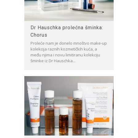
Dr Hauschka prolećna šminka:
Chorus
Proleće nam je donelo mnoštvo make-up
kolekcija raznih kozmetičkih kuća, a
među njima i novu limitiranu kolekciju
šminke iz Dr Hauschka...