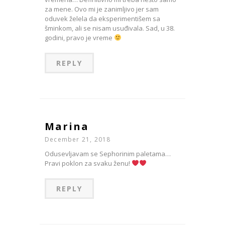
za mene. Ovo mi je zanimljivo jer sam
oduvek želela da eksperimentišem sa
šminkom, ali se nisam usuđivala. Sad, u 38.
godini, pravo je vreme
REPLY
Marina
December 21, 2018
Odusevljavam se Sephorinim paletama…
Pravi poklon za svaku ženu!
REPLY