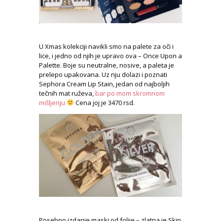
U Xmas kolekciji navikli smo na palete za oči i
lice, i jedno od njih je upravo ova – Once Upon a
Palette. Boje su neutralne, nosive, a paleta je
prelepo upakovana. Uz nju dolazi i poznati
Sephora Cream Lip Stain, jedan od najboljih
tečnih mat ruževa,
bar po mom skromnom
mišljenju
Cena joj je 3470 rsd.
Posebno izdanje maski od folije – zlatna je Skin