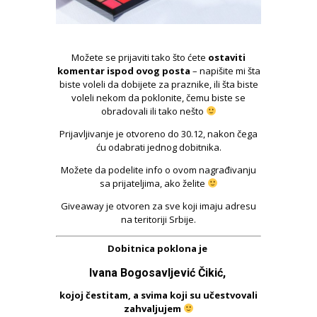
Možete se prijaviti tako što ćete
ostaviti
komentar ispod ovog posta
– napišite mi šta
biste voleli da dobijete za praznike, ili šta biste
voleli nekom da poklonite, čemu biste se
obradovali ili tako nešto
Prijavljivanje je otvoreno do 30.12, nakon čega
ću odabrati jednog dobitnika.
Možete da podelite info o ovom nagrađivanju
sa prijateljima, ako želite
Giveaway je otvoren za sve koji imaju adresu
na teritoriji Srbije.
Dobitnica poklona je
Ivana Bogosavljević Čikić,
kojoj čestitam, a svima koji su učestvovali
zahvaljujem