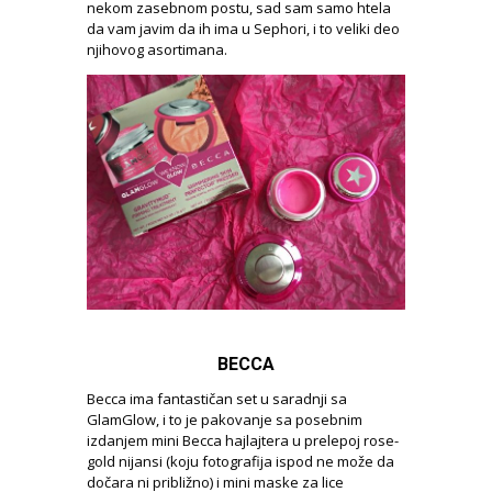
nekom zasebnom postu, sad sam samo htela
da vam javim da ih ima u Sephori, i to veliki deo
njihovog asortimana.
BECCA
Becca ima fantastičan set u saradnji sa
GlamGlow, i to je pakovanje sa posebnim
izdanjem mini Becca hajlajtera u prelepoj rose-
gold nijansi (koju fotografija ispod ne može da
dočara ni približno) i mini maske za lice