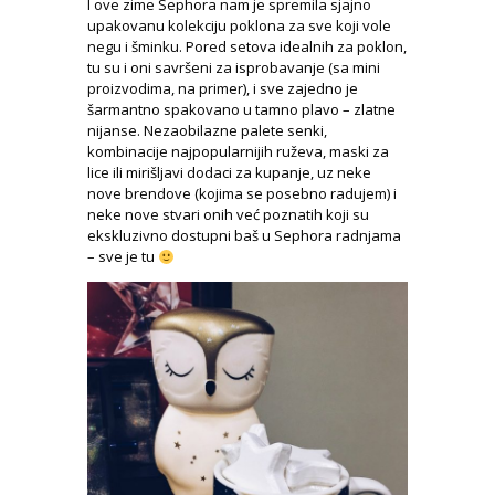
I ove zime Sephora nam je spremila sjajno
upakovanu kolekciju poklona za sve koji vole
negu i šminku. Pored setova idealnih za poklon,
tu su i oni savršeni za isprobavanje (sa mini
proizvodima, na primer), i sve zajedno je
šarmantno spakovano u tamno plavo – zlatne
nijanse. Nezaobilazne palete senki,
kombinacije najpopularnijih ruževa, maski za
lice ili mirišljavi dodaci za kupanje, uz neke
nove brendove (kojima se posebno radujem) i
neke nove stvari onih već poznatih koji su
ekskluzivno dostupni baš u Sephora radnjama
– sve je tu