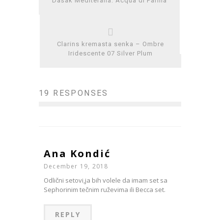
Dašak Mediterana: Acqua di Parma
Clarins kremasta senka – Ombre
Iridescente 07 Silver Plum
19 RESPONSES
Ana Kondić
December 19, 2018
Odlični setovi,ja bih volele da imam set sa
Sephorinim tečnim ruževima ili Becca set.
REPLY