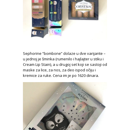
Sephorine “bombone” dolaze u dve varijante –
u jednoj je šminka (rumenilo i hajlajter u stiku i
Cream Lip Stain), a u drugoj set koji se sastoji od
maske za lice, za nos, za deo ispod očiju i
kremice za ruke. Cena im je po 1620 dinara.