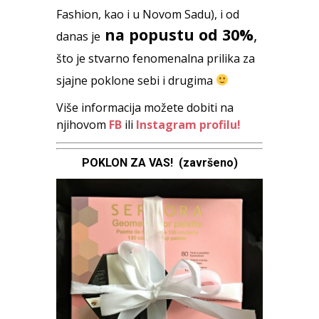
Fashion, kao i u Novom Sadu), i od
na popustu od 30%
,
danas je
što je stvarno fenomenalna prilika za
sjajne poklone sebi i drugima
Više informacija možete dobiti na
njihovom
FB
ili
Instagram profilu!
POKLON ZA VAS! (završeno)