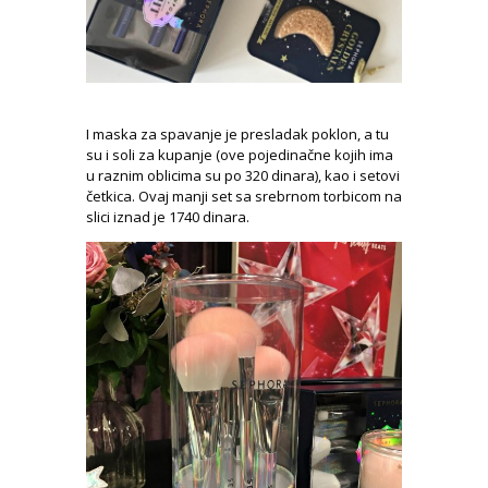
I maska za spavanje je presladak poklon, a tu
su i soli za kupanje (ove pojedinačne kojih ima
u raznim oblicima su po 320 dinara), kao i setovi
četkica. Ovaj manji set sa srebrnom torbicom na
slici iznad je 1740 dinara.