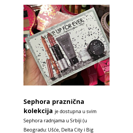
Sephora praznična
kolekcija
je dostupna u svim
Sephora radnjama u Srbiji (u
Beogradu: Ušće, Delta City i Big