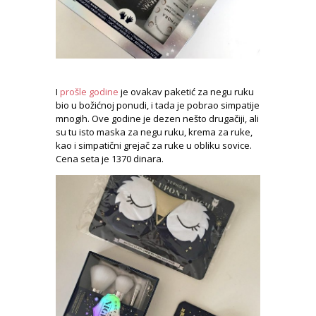
I
prošle godine
je ovakav paketić za negu ruku
bio u božićnoj ponudi, i tada je pobrao simpatije
mnogih. Ove godine je dezen nešto drugačiji, ali
su tu isto maska za negu ruku, krema za ruke,
kao i simpatični grejač za ruke u obliku sovice.
Cena seta je 1370 dinara.