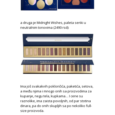
a druga je Midnight Wishes, paleta senki u
neutralnim tonovima (2490 rsd):
Ima još svakakvih poklončića, paketića, setova,
a među njima i mnogo onih sa proizvodima za
kupanje, negu tela, kupkama… I cene su
raznolike, ima zaista povoljnih, od par stotina
dinara, pa do onih skupljih sa po nekoliko full-
size proizvoda.