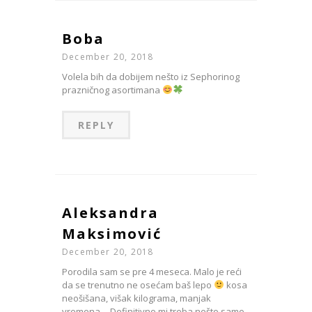
Boba
December 20, 2018
Volela bih da dobijem nešto iz Sephorinog
prazničnog asortimana
REPLY
Aleksandra
Maksimović
December 20, 2018
Porodila sam se pre 4 meseca. Malo je reći
da se trenutno ne osećam baš lepo
kosa
neošišana, višak kilograma, manjak
vremena… Definitivno mi treba nešto samo