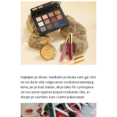
Hajlajter je divan, međutim probala sam ga i čini
mi se da bi više odgovarao osobama tamnijeg
tena, jer je baš zlatan, ali je tako fin i presijava
se na razne nijanse poput rozikaste i lila, a i
dizajn je savršen, kao i samo pakovanje.