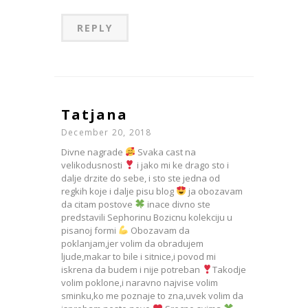
REPLY
Tatjana
December 20, 2018
Divne nagrade
Svaka cast na
velikodusnosti
i jako mi ke drago sto i
dalje drzite do sebe, i sto ste jedna od
regkih koje i dalje pisu blog
ja obozavam
da citam postove
inace divno ste
predstavili Sephorinu Bozicnu kolekciju u
pisanoj formi
Obozavam da
poklanjam,jer volim da obradujem
ljude,makar to bile i sitnice,i povod mi
iskrena da budem i nije potreban
Takodje
volim poklone,i naravno najvise volim
sminku,ko me poznaje to zna,uvek volim da