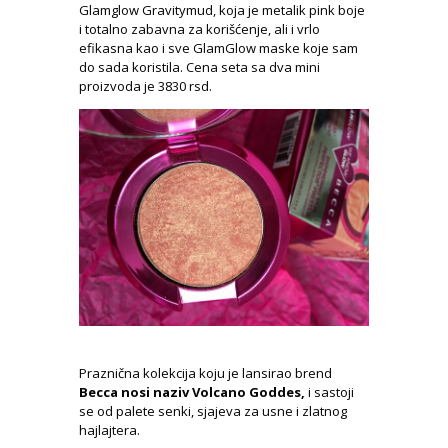
Glamglow Gravitymud, koja je metalik pink boje
i totalno zabavna za korišćenje, ali i vrlo
efikasna kao i sve GlamGlow maske koje sam
do sada koristila. Cena seta sa dva mini
proizvoda je 3830 rsd.
Praznična kolekcija koju je lansirao brend
Becca nosi naziv Volcano Goddes,
i sastoji
se od palete senki, sjajeva za usne i zlatnog
hajlajtera.