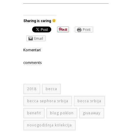
Sharing is caring
Print
Email
Komentari
comments
2018
becca
becca sephora srbija
becca srbija
benefit
blog poklon
giveaway
novogodišnja kolekcija