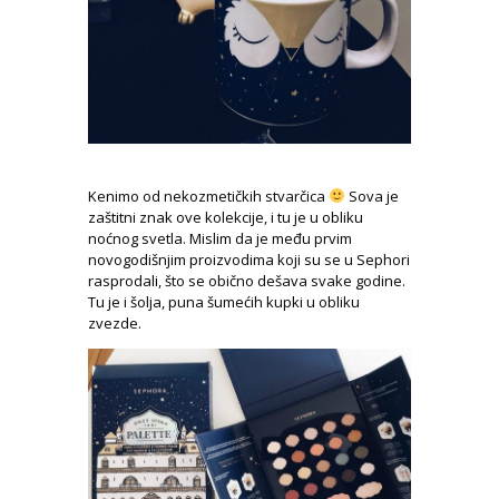
Kenimo od nekozmetičkih stvarčica
Sova je
zaštitni znak ove kolekcije, i tu je u obliku
noćnog svetla. Mislim da je među prvim
novogodišnjim proizvodima koji su se u Sephori
rasprodali, što se obično dešava svake godine.
Tu je i šolja, puna šumećih kupki u obliku
zvezde.