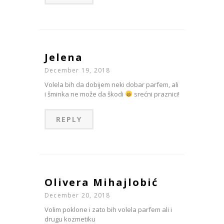
Jelena
December 19, 2018
Volela bih da dobijem neki dobar parfem, ali
i šminka ne može da škodi
srećni praznici!
REPLY
Olivera Mihajlobić
December 20, 2018
Volim poklone i zato bih volela parfem ali i
drugu kozmetiku