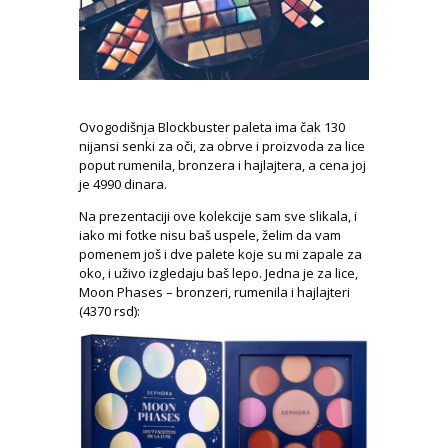
Ovogodišnja Blockbuster paleta ima čak 130
nijansi senki za oči, za obrve i proizvoda za lice
poput rumenila, bronzera i hajlajtera, a cena joj
je 4990 dinara.
Na prezentaciji ove kolekcije sam sve slikala, i
iako mi fotke nisu baš uspele, želim da vam
pomenem još i dve palete koje su mi zapale za
oko, i uživo izgledaju baš lepo. Jedna je za lice,
Moon Phases – bronzeri, rumenila i hajlajteri
(4370 rsd):