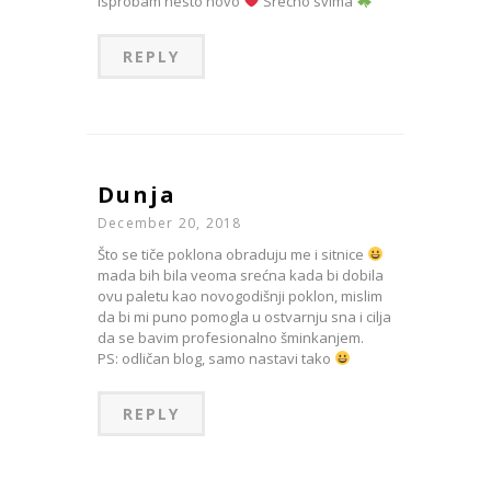
isprobam nesto novo
Srecno svima
REPLY
Dunja
December 20, 2018
Što se tiče poklona obraduju me i sitnice
mada bih bila veoma srećna kada bi dobila
ovu paletu kao novogodišnji poklon, mislim
da bi mi puno pomogla u ostvarnju sna i cilja
da se bavim profesionalno šminkanjem.
PS: odličan blog, samo nastavi tako
REPLY