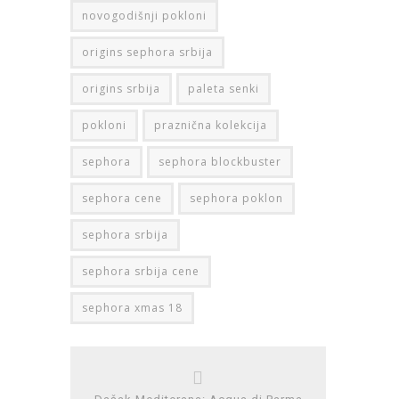
novogodišnji pokloni
origins sephora srbija
origins srbija
paleta senki
pokloni
praznična kolekcija
sephora
sephora blockbuster
sephora cene
sephora poklon
sephora srbija
sephora srbija cene
sephora xmas 18