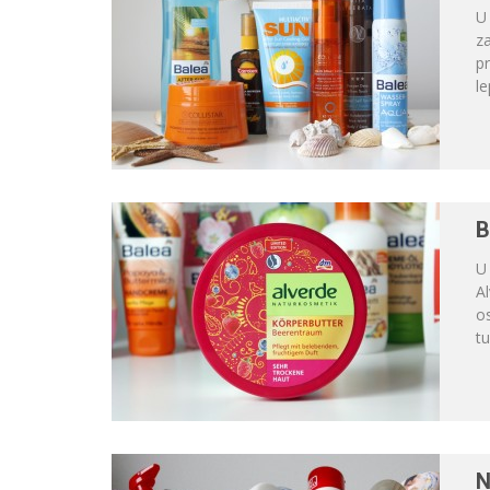
U
za
p
le
B
U 
Al
os
tu
N