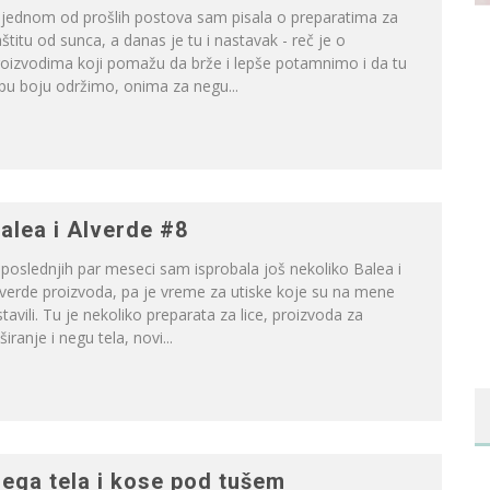
 jednom od prošlih postova sam pisala o preparatima za
štitu od sunca, a danas je tu i nastavak - reč je o
roizvodima koji pomažu da brže i lepše potamnimo i da tu
pu boju održimo, onima za negu...
alea i Alverde #8
poslednjih par meseci sam isprobala još nekoliko Balea i
verde proizvoda, pa je vreme za utiske koje su na mene
tavili. Tu je nekoliko preparata za lice, proizvoda za
širanje i negu tela, novi...
ega tela i kose pod tušem