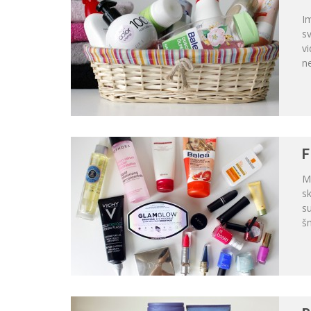
Im
sv
vi
ne
F
Mo
sk
s
šm