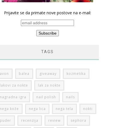
Prijavite se da primate nove postove na e-mail:
TAGS
avon
balea
giveaway
kozmetika
lakovi za nokte
lak za nokte
nagradna igra
nail polish
nails
nega kože
nega lica
nega tela
nokti
puder
recenzija
review
sephora