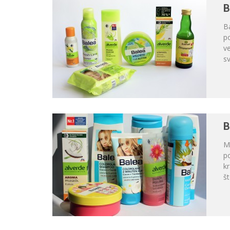
B
Ba
po
ve
sv
B
Mi
po
kr
št