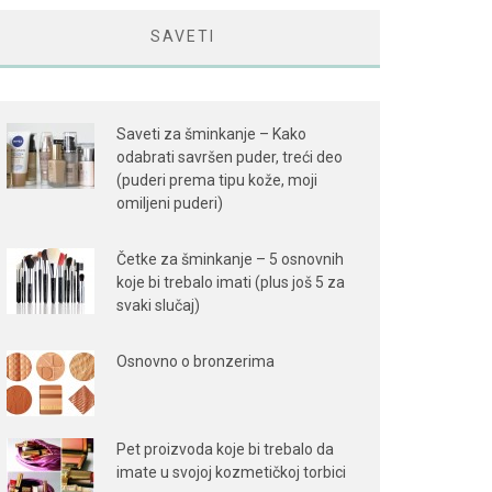
SAVETI
Saveti za šminkanje – Kako
odabrati savršen puder, treći deo
(puderi prema tipu kože, moji
omiljeni puderi)
Četke za šminkanje – 5 osnovnih
koje bi trebalo imati (plus još 5 za
svaki slučaj)
Osnovno o bronzerima
Pet proizvoda koje bi trebalo da
imate u svojoj kozmetičkoj torbici