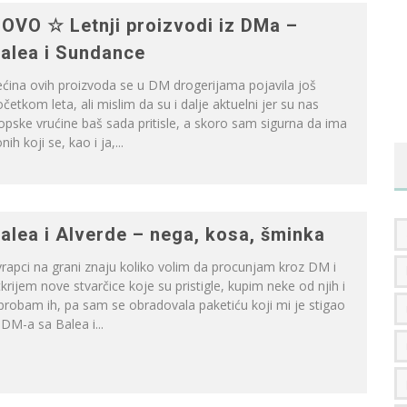
OVO ☆ Letnji proizvodi iz DMa –
alea i Sundance
ćina ovih proizvoda se u DM drogerijama pojavila još
četkom leta, ali mislim da su i dalje aktuelni jer su nas
opske vrućine baš sada pritisle, a skoro sam sigurna da ima
onih koji se, kao i ja,...
alea i Alverde – nega, kosa, šminka
vrapci na grani znaju koliko volim da procunjam kroz DM i
krijem nove stvarčice koje su pristigle, kupim neke od njih i
probam ih, pa sam se obradovala paketiću koji mi je stigao
 DM-a sa Balea i...