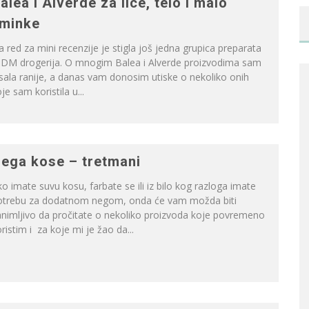
alea i Alverde za lice, telo i malo
minke
 red za mini recenzije je stigla još jedna grupica preparata
z DM drogerija. O mnogim Balea i Alverde proizvodima sam
sala ranije, a danas vam donosim utiske o nekoliko onih
je sam koristila u...
ega kose – tretmani
o imate suvu kosu, farbate se ili iz bilo kog razloga imate
otrebu za dodatnom negom, onda će vam možda biti
nimljivo da pročitate o nekoliko proizvoda koje povremeno
ristim i za koje mi je žao da...