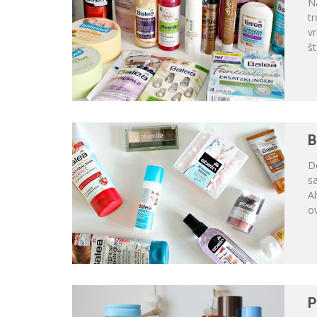
Na
tr
v
št
B
D
s
Al
ov
P