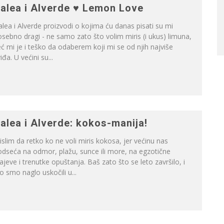
alea i Alverde ♥ Lemon Love
lea i Alverde proizvodi o kojima ću danas pisati su mi
sebno dragi - ne samo zato što volim miris (i ukus) limuna,
ć mi je i teško da odaberem koji mi se od njih najviše
iđa. U većini su...
alea i Alverde: kokos-manija!
slim da retko ko ne voli miris kokosa, jer većinu nas
dseća na odmor, plažu, sunce ili more, na egzotične
ajeve i trenutke opuštanja. Baš zato što se leto završilo, i
o smo naglo uskočili u...