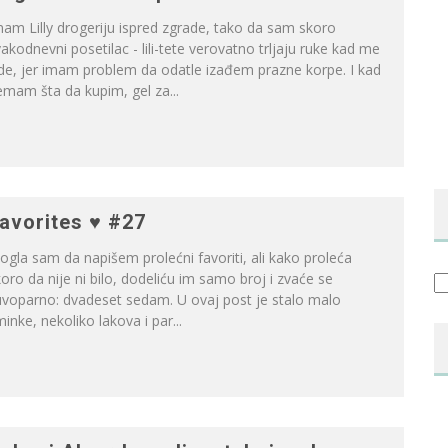
am Lilly drogeriju ispred zgrade, tako da sam skoro
akodnevni posetilac - lili-tete verovatno trljaju ruke kad me
de, jer imam problem da odatle izađem prazne korpe. I kad
mam šta da kupim, gel za...
avorites ♥ #27
gla sam da napišem prolećni favoriti, ali kako proleća
oro da nije ni bilo, dodeliću im samo broj i zvaće se
Ka
uvoparno: dvadeset sedam. U ovaj post je stalo malo
inke, nekoliko lakova i par...