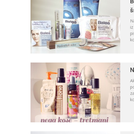
B
š
Na
i
pi
ko
N
Ak
p
za
ko