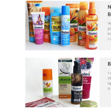
N
B
Ve
po
tr
i 
B
I 
ot
is
iz