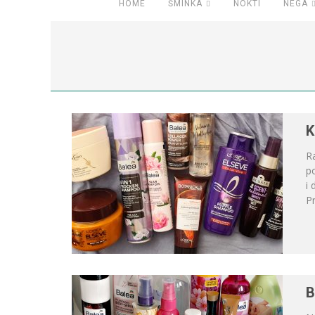
HOME
ŠMINKA
NOKTI
NEGA
K
Ra
po
i 
Pr
B