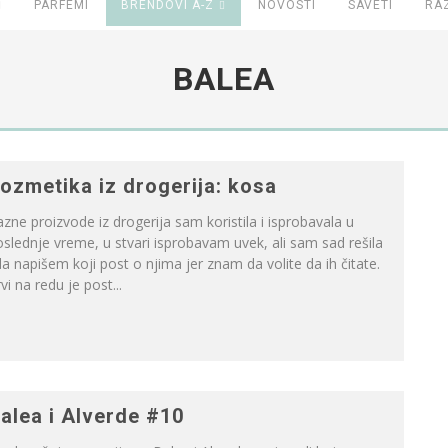
PARFEMI
BRENDOVI A-Z
NOVOSTI
SAVETI
RA
BALEA
ozmetika iz drogerija: kosa
zne proizvode iz drogerija sam koristila i isprobavala u
slednje vreme, u stvari isprobavam uvek, ali sam sad rešila
da napišem koji post o njima jer znam da volite da ih čitate.
vi na redu je post...
alea i Alverde #10