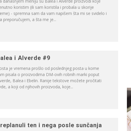
 današnjem meniju su Balea i Alverde proizvodi koje
enutno koristim (ili sam koristila i probala u skorije
reme) - spremna sam da vam napišem šta mi se svidelo i
a preporučujem, a šta me je...
alea i Alverde #9
osta je vremena prošlo od poslednjeg posta u kome
am pisala o proizvodima DM-ovih robnih marki poput
verde, Balea i Ebelin. Ranije tekstove možete pročitati
de, a koji od njihovih proizvoda, koje...
replanuli ten i nega posle sunčanja