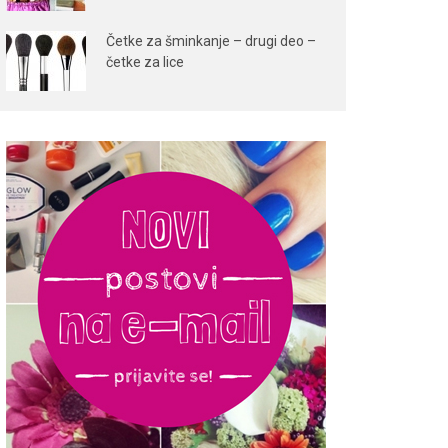
Četke za šminkanje – drugi deo –
četke za lice