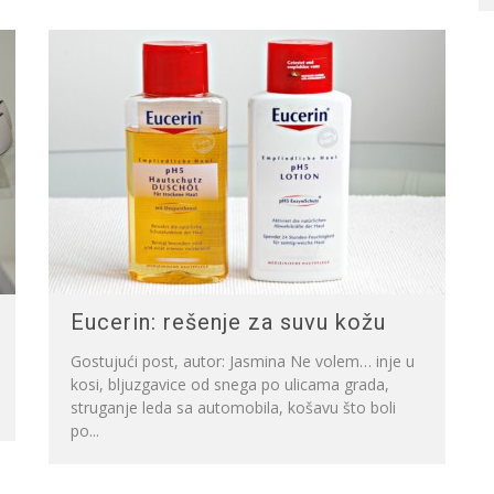
Eucerin: rešenje za suvu kožu
Gostujući post, autor: Jasmina Ne volem… inje u
kosi, bljuzgavice od snega po ulicama grada,
struganje leda sa automobila, košavu što boli
po...