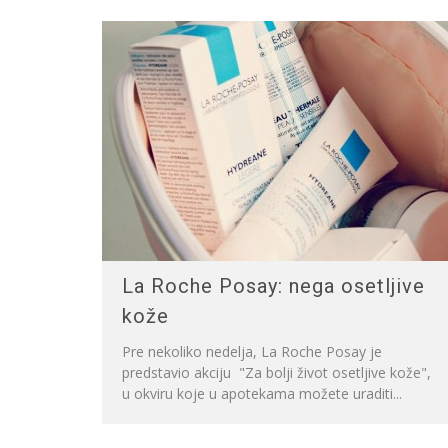
La Roche Posay: nega osetljive
kože
Pre nekoliko nedelja, La Roche Posay je
predstavio akciju "Za bolji život osetljive kože",
u okviru koje u apotekama možete uraditi...