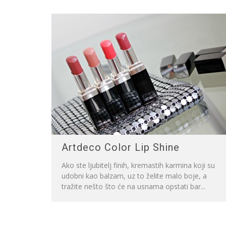
Artdeco Color Lip Shine
Ako ste ljubitelj finih, kremastih karmina koji su
udobni kao balzam, uz to želite malo boje, a
tražite nešto što će na usnama opstati bar...