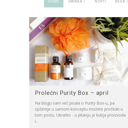
HOME
ŠMINKA
NOKTI
NEGA
Prolećni Purity Box – april
Na blogu sam već pisala o Purity Box-u, pa
opširnije u samom konceptu možete pročitati u
tom postu. Ukratko - u pitanju je kutija proizvoda
i...