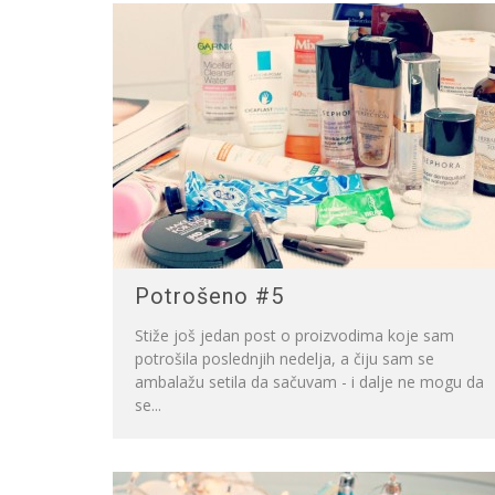
Potrošeno #5
Stiže još jedan post o proizvodima koje sam
potrošila poslednjih nedelja, a čiju sam se
ambalažu setila da sačuvam - i dalje ne mogu da
se...