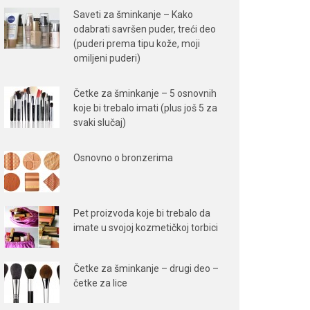
Saveti za šminkanje – Kako
odabrati savršen puder, treći deo
(puderi prema tipu kože, moji
omiljeni puderi)
Četke za šminkanje – 5 osnovnih
koje bi trebalo imati (plus još 5 za
svaki slučaj)
Osnovno o bronzerima
Pet proizvoda koje bi trebalo da
imate u svojoj kozmetičkoj torbici
Četke za šminkanje – drugi deo –
četke za lice