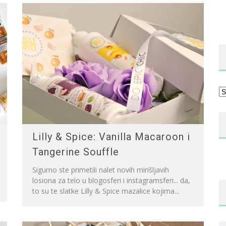
Ka
Lilly & Spice: Vanilla Macaroon i
Tangerine Souffle
Sigurno ste primetili nalet novih mirišljavih
losiona za telo u blogosferi i instagramsferi... da,
to su te slatke Lilly & Spice mazalice kojima...