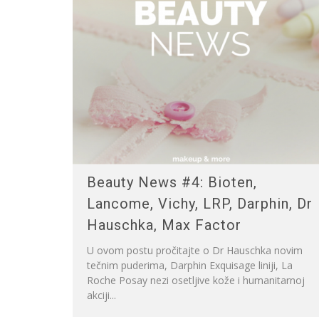
Beauty News #4: Bioten,
Lancome, Vichy, LRP, Darphin, Dr
Hauschka, Max Factor
U ovom postu pročitajte o Dr Hauschka novim
tečnim puderima, Darphin Exquisage liniji, La
Roche Posay nezi osetljive kože i humanitarnoj
akciji...