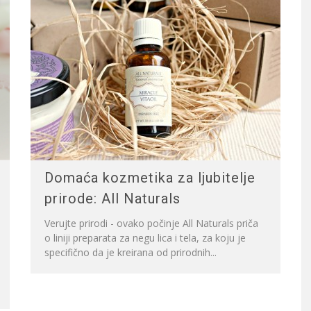
Domaća kozmetika za ljubitelje
prirode: All Naturals
Verujte prirodi - ovako počinje All Naturals priča
o liniji preparata za negu lica i tela, za koju je
specifično da je kreirana od prirodnih...