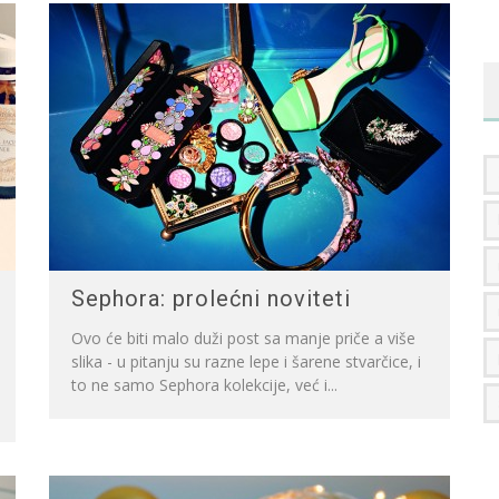
Sephora: prolećni noviteti
Ovo će biti malo duži post sa manje priče a više
slika - u pitanju su razne lepe i šarene stvarčice, i
to ne samo Sephora kolekcije, već i...