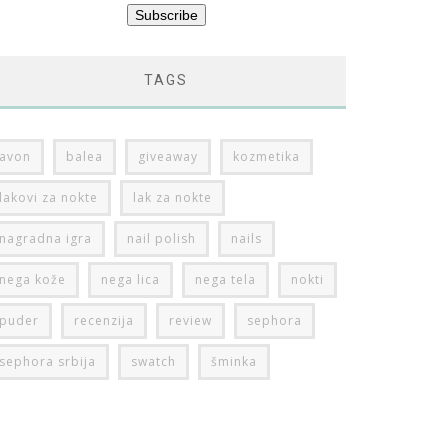
TAGS
avon
balea
giveaway
kozmetika
lakovi za nokte
lak za nokte
nagradna igra
nail polish
nails
nega kože
nega lica
nega tela
nokti
puder
recenzija
review
sephora
sephora srbija
swatch
šminka