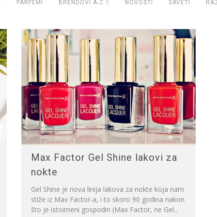
PARFEMI
BRENDOVI A-Z
NOVOSTI
SAVETI
RA
Max Factor Gel Shine lakovi za
nokte
Gel Shine je nova linija lakova za nokte koja nam
stiže iz Max Factor-a, i to skoro 90 godina nakon
što je istoimeni gospodin (Max Factor, ne Gel...