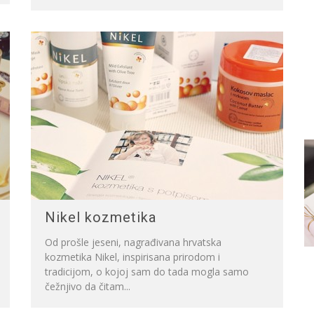
Nikel kozmetika
Od prošle jeseni, nagrađivana hrvatska
kozmetika Nikel, inspirisana prirodom i
tradicijom, o kojoj sam do tada mogla samo
čežnjivo da čitam...