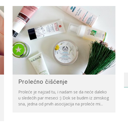
Prolećno čišćenje
Proleće je najzad tu, i nadam se da neće daleko
u sledećih par meseci :) Dok se budim iz zimskog
sna, jedna od prvih asocijacija na proleće mi...