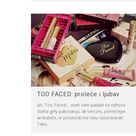
TOO FACED: proleće i ljubav
Ah, Too Faced.... uvek sam padala na njihova
slatka girly pakovanja, ali srećom, pored lepe
ambalaže, ni proizvodi me nisu razočaravali.
Tako...